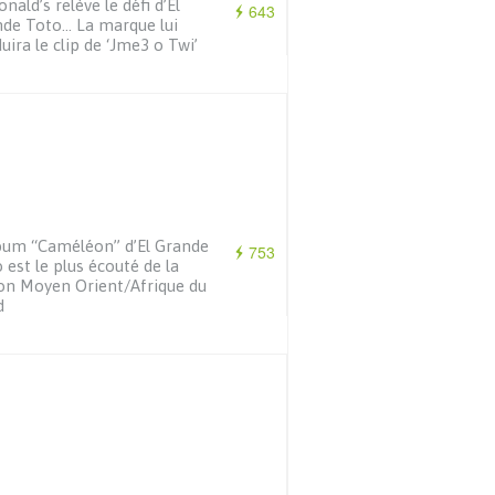
nald’s relève le défi d’El
643
de Toto… La marque lui
uira le clip de ‘Jme3 o Twi’
bum “Caméléon” d’El Grande
753
 est le plus écouté de la
on Moyen Orient/Afrique du
d