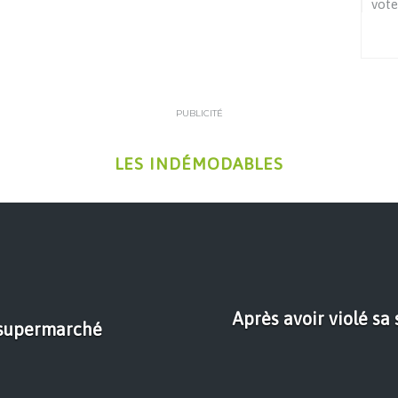
vote
PUBLICITÉ
LES INDÉMODABLES
Après avoir violé sa
u supermarché