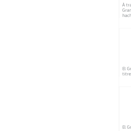
À tr
Gran
hach
El G
titr
El G