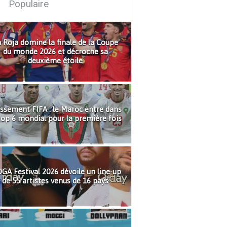
Populaire
 Roja domine la finale de la Coupe
du monde 2026 et décroche sa
deuxième étoile
ssement FIFA : le Maroc entre dans
top 6 mondial pour la première fois
GA Festival 2026 dévoile un line-up
de 55 artistes venus de 16 pays