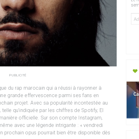
sem
PUBLICITÉ
que du rap marocain qui a réussi à rayonner à
Ca
tre une grande effervescence parmi ses fans en
ochain projet. Avec sa popularité incontestée au
elle qu’indiquée par les chiffres de Spotify, El
anière officielle. Sur son compte Instagram,
-même avec une légende intrigante : « vendredi
on prochain opus pourrait bien être disponible dès