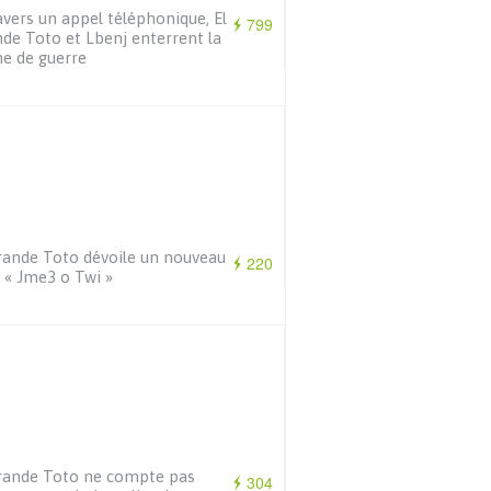
avers un appel téléphonique, El
799
de Toto et Lbenj enterrent la
e de guerre
rande Toto dévoile un nouveau
220
e « Jme3 o Twi »
rande Toto ne compte pas
304