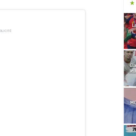
La
BLICITÉ
Cla
le 
MO