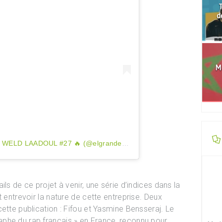
T
d
Mo
Une publication partagée par E G T | WELD LAADOUL #27 🔥 (@elgrandetoto)
ls de ce projet à venir, une série d’indices dans la
t entrevoir la nature de cette entreprise. Deux
ette publication : Fifou et Yasmine Bensseraj. Le
phe du rap français » en France, reconnu pour