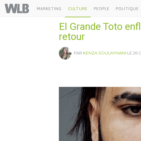
Welovebuzz
MARKETING
CULTURE
PEOPLE
POLITIQUE
El Grande Toto enf
retour
PAR
KENZA SOULAYMANI
LE 26 