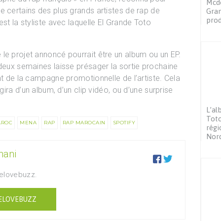
Mcdo
e certains des plus grands artistes de rap de
Gran
prod
est la styliste avec laquelle El Grande Toto
le projet annoncé pourrait être un album ou un EP.
 deux semaines laisse présager la sortie prochaine
nt de la campagne promotionnelle de l’artiste. Cela
agira d’un album, d’un clip vidéo, ou d’une surprise
L’al
Toto
AROC
MENA
RAP
RAP MAROCAIN
SPOTIFY
régi
Nor
mani


Welovebuzz.
ELOVEBUZZ