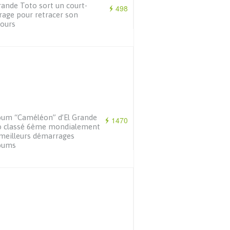
rande Toto sort un court-
498
age pour retracer son
ours
bum “Caméléon” d’El Grande
1470
o classé 6ème mondialement
meilleurs démarrages
lbums