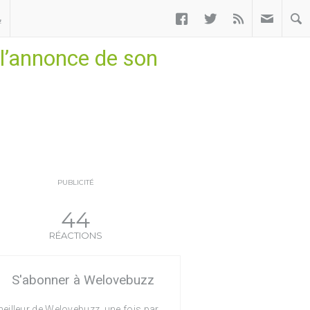



ب
l’annonce de son
PUBLICITÉ
44
RÉACTIONS
S'abonner à Welovebuzz
eilleur de Welovebuzz, une fois par