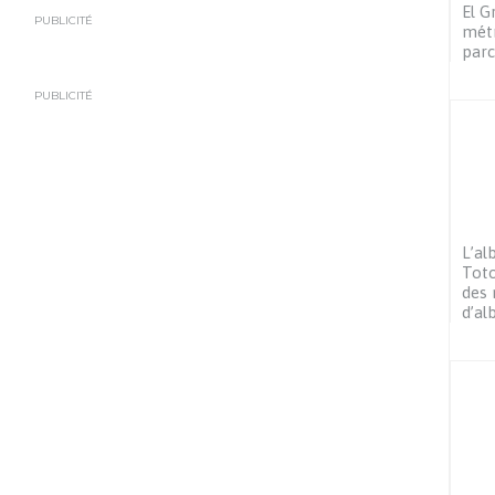
El G
PUBLICITÉ
métr
parc
PUBLICITÉ
L’al
Tot
des 
d’a