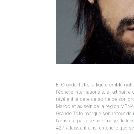
El Grande Toto, la figure emblémati
l’échelle internationale, a fait naî
révélant la date de sortie de son pr
Maroc et au sein de la région MENA, t
Grande Toto marque son retour de m
l’artiste a partagé une image de lui
#27 », laissant ainsi entendre que s