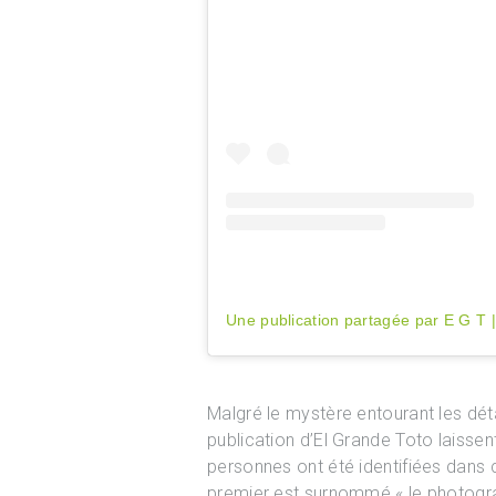
Malgré le mystère entourant les détai
publication d’El Grande Toto laissen
personnes ont été identifiées dans c
premier est surnommé « le photogra