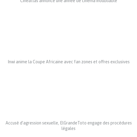
Cinéatlas annonce une année de cinéma inoubliable
Inwi anime la Coupe Africaine avec fan zones et offres exclusives
Accusé d’agression sexuelle, ElGrandeToto engage des procédures
légales