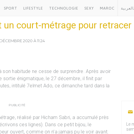
SPORT
LIFESTYLE
TECHNOLOGIE
SEXY
MAROC
العربية
t un court-métrage pour retracer
 DÉCEMBRE 2020 À 11:24
 son habitude ne cesse de surprendre. Après avoir
sortie énigmatique, le 27 décembre, il finit par
utes, intitulé 7elmet Ado, ce dimanche tard dans la
PUBLICITÉ
métrage, réalisé par Hicham Sabri, a accumulé près
crivons ces lignes). Dans ce petit bijou, le
Le m
sem
oeur ouvert, comme on n’a jamais pu le voir avant.