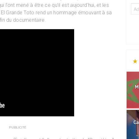
i l’ont mené à être ce qu’il est aujourd’hui, et les
, El Grande Toto rend un hommage émouvant à sa
fin du documentaire.
Mo
Ca
PUBLICITÉ