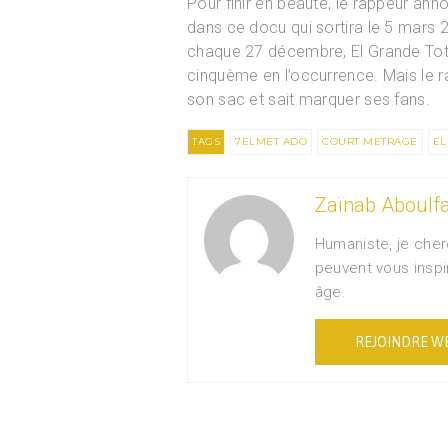
Pour finir en beauté, le rappeur ann
dans ce docu qui sortira le 5 mars
chaque 27 décembre, El Grande Toto a
cinquème en l’occurrence. Mais le 
son sac et sait marquer ses fans.
TAGS
7ELMET ADO
COURT METRAGE
EL
Zaïnab Aboulfa
Humaniste, je cher
peuvent vous inspi
âge.
REJOINDRE W