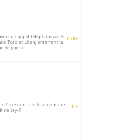
avers un appel téléphonique, El
799
de Toto et Lbenj enterrent la
e de guerre
e I’m From : Le documentaire
9
it de Jay-Z