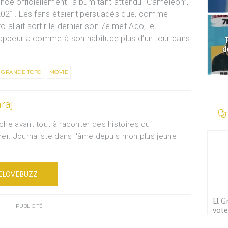
once officiellement l’album tant attendu “Caméléon”,
 2021. Les fans étaient persuadés que, comme
llait sortir le dernier son 7elmet Ado, le
rappeur a comme à son habitude plus d’un tour dans
T
d
 GRANDE TOTO
MOVIE
raj
che avant tout à raconter des histoires qui
rer. Journaliste dans l'âme depuis mon plus jeune
ELOVEBUZZ
El G
PUBLICITÉ
vote