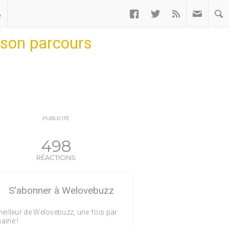



ب
 son parcours
PUBLICITÉ
498
RÉACTIONS
S'abonner à Welovebuzz
eilleur de Welovebuzz, une fois par
aine !