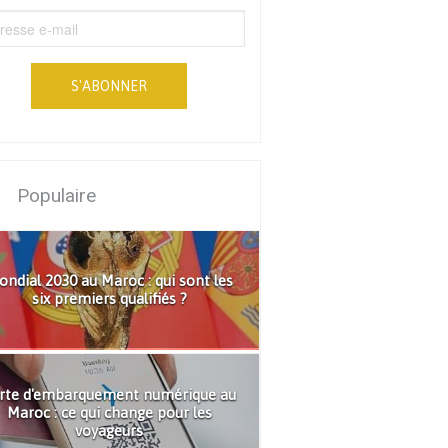
S'ABONNER
Populaire
ndial 2030 au Maroc : qui sont les
six premiers qualifiés ?
rte d'embarquement numérique au
Maroc : ce qui change pour les
voyageurs