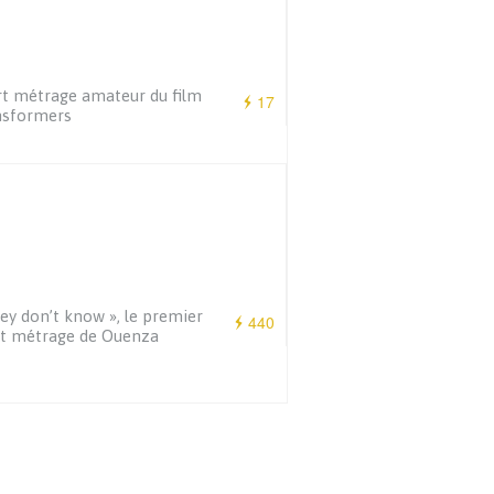
t métrage amateur du film
17
nsformers
ey don’t know », le premier
440
rt métrage de Ouenza