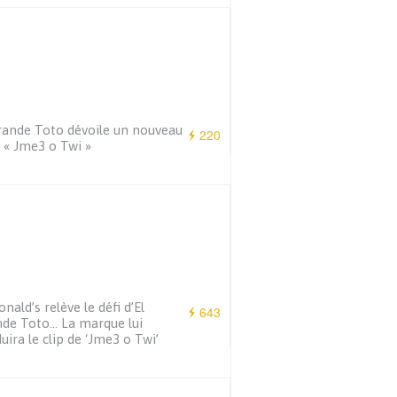
rande Toto dévoile un nouveau
220
e « Jme3 o Twi »
nald’s relève le défi d’El
643
de Toto… La marque lui
uira le clip de ‘Jme3 o Twi’