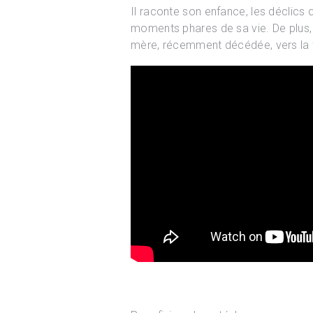
Il raconte son enfance, les déclics qu
moments phares de sa vie. De plus
mère, récemment décédée, vers la 