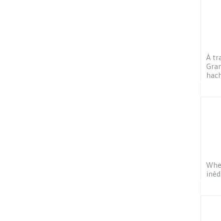
À tr
Gran
hach
Wher
inéd