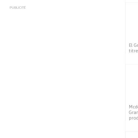
PUBLICITÉ
El G
titr
Mcdo
Gran
prod