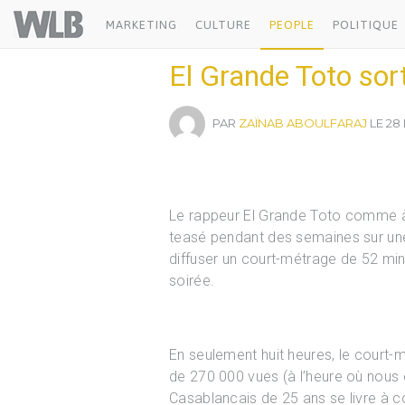
Welovebuzz
MARKETING
CULTURE
PEOPLE
POLITIQUE
El Grande Toto sor
PAR
ZAÏNAB ABOULFARAJ
LE 28
Le rappeur El Grande Toto comme à
teasé pendant des semaines sur une 
diffuser un court-métrage de 52 min
soirée.
En seulement huit heures, le court-
de 270 000 vues (à l’heure où nous é
Casablancais de 25 ans se livre à c