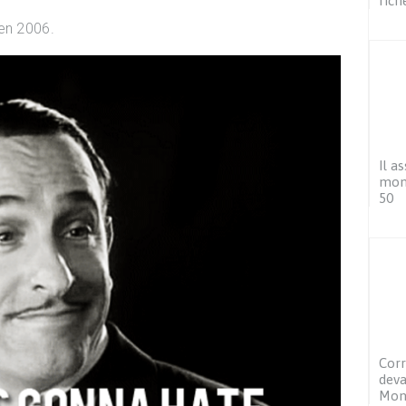
rich
 en 2006.
Il a
mond
50
Corr
deva
Mon