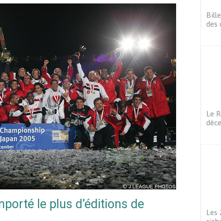
Bill
des 
Le R
déc
porté le plus d’éditions de
Les 