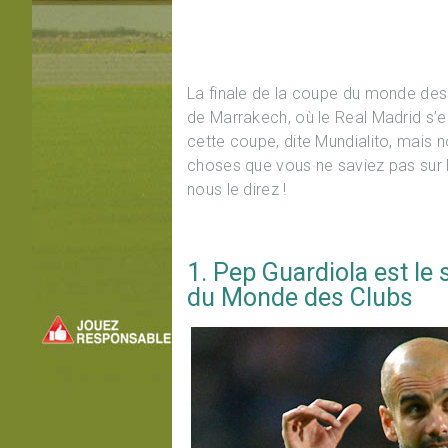
La finale de la coupe du monde des 
de Marrakech, où le Real Madrid s’
cette coupe, dite Mundialito, mais 
choses que vous ne saviez pas sur
nous le direz !
1. Pep Guardiola est le
du Monde des Clubs