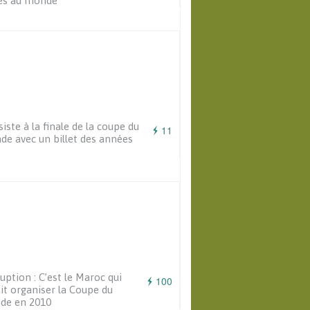
es au monde
ssiste à la finale de la coupe du
11
e avec un billet des années
uption : C’est le Maroc qui
100
it organiser la Coupe du
de en 2010