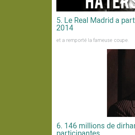
5. Le Real Madrid a part
2014
et a remporté la fameuse coupe.
6. 146 millions de dirh
participantes