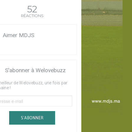
52
RÉACTIONS
Aimer MDJS
S'abonner à Welovebuzz
eilleur de Welovebuzz, une fois par
aine !
S'ABONNER