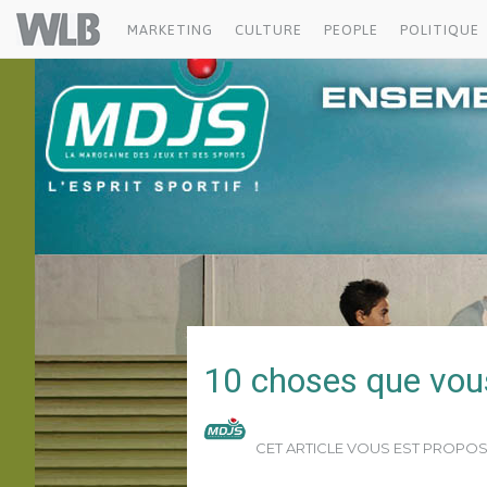
MDJS
Welovebuzz
MARKETING
CULTURE
PEOPLE
POLITIQUE
10 choses que vou
CET ARTICLE VOUS EST PROPO