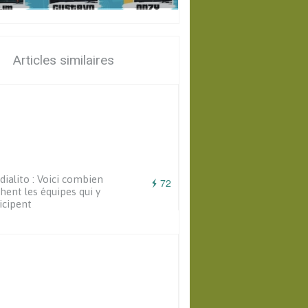
Articles similaires
ialito : Voici combien
72
hent les équipes qui y
icipent