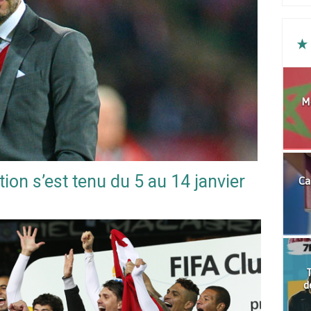
Mo
tion s’est tenu du 5 au 14 janvier
Ca
T
d