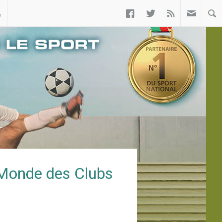



ب
 Monde des Clubs