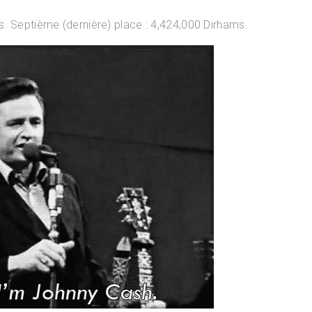
. Septième (dernière) place : 4,424,000 Dirhams.