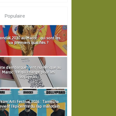
Populaire
ndial 2030 au Maroc : qui sont les
six premiers qualifiés ?
rte d'embarquement numérique au
Maroc : ce qui change pour les
voyageurs
eam'Arti Festival 2026 : Tamesna
evient l'épicentre du rap marocain