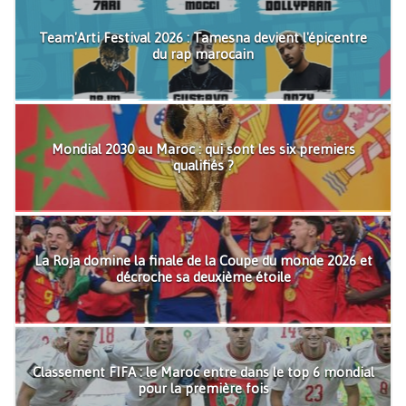
Team'Arti Festival 2026 : Tamesna devient l'épicentre
du rap marocain
Mondial 2030 au Maroc : qui sont les six premiers
qualifiés ?
La Roja domine la finale de la Coupe du monde 2026 et
décroche sa deuxième étoile
Classement FIFA : le Maroc entre dans le top 6 mondial
pour la première fois