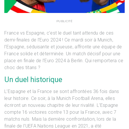
PUBLICITÉ
France vs Espagne, c’est le duel tant attendu de ces
demi-finales de l’Euro 2024 ! Ce mardi soir à Munich,
l’Espagne, séduisante et joueuse, affronte une équipe de
France solide et déterminée. Un match décisif pour une
place en finale de l’Euro 2024 à Berlin. Qui remportera ce
choc des titans ?
Un duel historique
L’Espagne et la France se sont affrontées 36 fois dans
leur histoire. Ce soir, à la Munich Football Arena, elles
écriront un nouveau chapitre de leur rivalité. L’Espagne
compte 16 victoires contre 13 pour la France, avec 7
matchs nuls. Mais la dernière confrontation, lors de la
finale de l’UEFA Nations League en 2021, a été