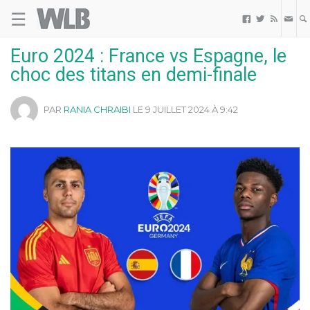
☰
Welovebuzz



Euro 2024 : France vs Espagne, le
choc des titans en demi-finale
PAR
RANIA CHRAIBI
LE 9 JUILLET 2024 À 9:42