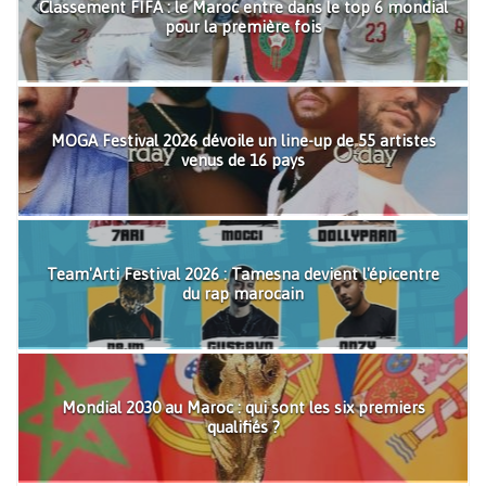
Classement FIFA : le Maroc entre dans le top 6 mondial
pour la première fois
MOGA Festival 2026 dévoile un line-up de 55 artistes
venus de 16 pays
Team'Arti Festival 2026 : Tamesna devient l'épicentre
du rap marocain
Mondial 2030 au Maroc : qui sont les six premiers
qualifiés ?