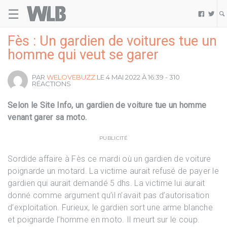
☰
Welovebuzz


Fès : Un gardien de voitures tue un
homme qui veut se garer
PAR
WELOVEBUZZ
LE 4 MAI 2022 À 16:39 - 310
RÉACTIONS
Selon le Site Info, un gardien de voiture tue un homme
venant garer sa moto.
PUBLICITÉ
Sordide affaire à Fès ce mardi où un gardien de voiture
poignarde un motard. La victime aurait refusé de payer le
gardien qui aurait demandé 5 dhs. La victime lui aurait
donné comme argument qu’il n’avait pas d’autorisation
d’exploitation. Furieux, le gardien sort une arme blanche
et poignarde l’homme en moto. Il meurt sur le coup.