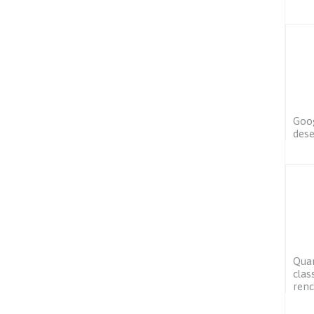
Goog
dese
Quan
clas
renc