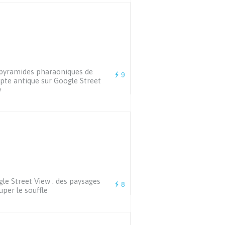
pyramides pharaoniques de
9
ypte antique sur Google Street
w
le Street View : des paysages
8
uper le souffle