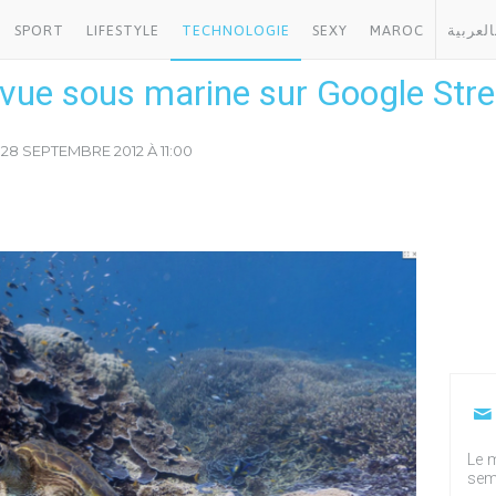
SPORT
LIFESTYLE
TECHNOLOGIE
SEXY
MAROC
العربية
a vue sous marine sur Google Str
 28 SEPTEMBRE 2012 À 11:00
Le m
sem