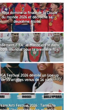
 Roja domine la finale de la Coupe
du monde 2026 et décroche sa
deuxième étoile
ssement FIFA : le Maroc entre dans
top 6 mondial pour la première fois
GA Festival 2026 dévoile un line-up
de 55 artistes venus de 16 pays
eam'Arti Festival 2026 : Tamesna
evient l'épicentre du rap marocain