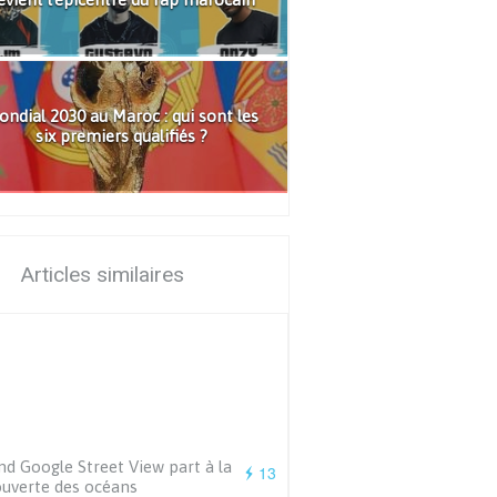
ndial 2030 au Maroc : qui sont les
six premiers qualifiés ?
Articles similaires
d Google Street View part à la
13
uverte des océans