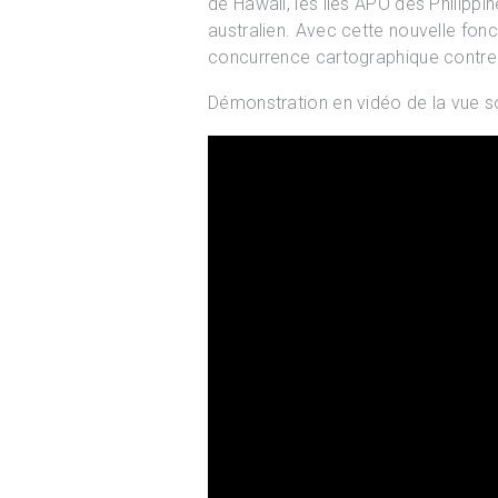
de Hawaii, les iles APO des Philippi
australien. Avec cette nouvelle fonc
concurrence cartographique contre
Démonstration en vidéo de la vue s