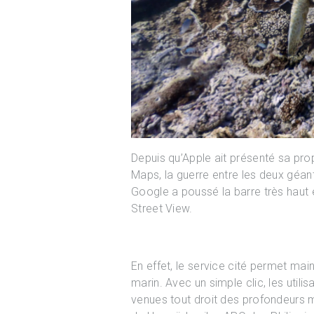
Depuis qu’Apple ait présenté sa pr
Maps, la guerre entre les deux géants
Google a poussé la barre très haut 
Street View.
En effet, le service cité permet ma
marin. Avec un simple clic, les util
venues tout droit des profondeurs m