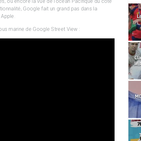
nes, ou encore la vue de l’océan Pacifique du côté
tionnalité, Google fait un grand pas dans la
 Apple.
La
ous marine de Google Street View :
Cla
le 
MO
T
d