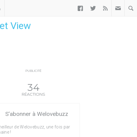



ب
eet View
PUBLICITÉ
34
RÉACTIONS
S'abonner à Welovebuzz
eilleur de Welovebuzz, une fois par
aine !