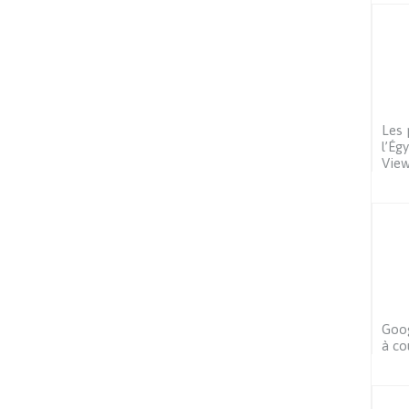
Les 
l’Ég
Vie
Goog
à co