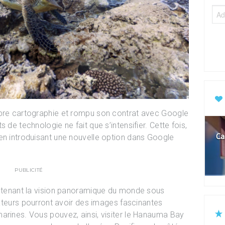
opre cartographie et rompu son contrat avec Google
 de technologie ne fait que s’intensifier. Cette fois,
Ca
en introduisant une nouvelle option dans Google
PUBLICITÉ
intenant la vision panoramique du monde sous
isateurs pourront avoir des images fascinantes
arines. Vous pouvez, ainsi, visiter le Hanauma Bay