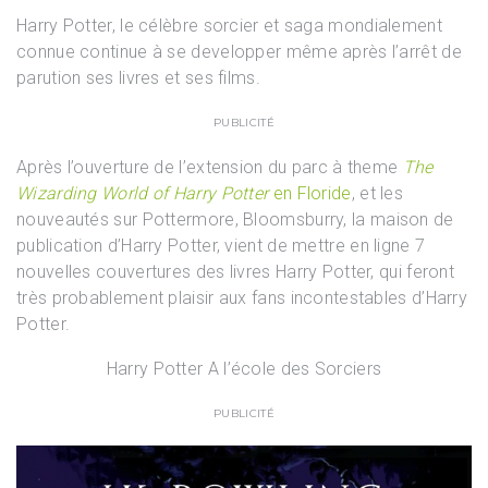
Harry Potter, le célèbre sorcier et saga mondialement
connue continue à se developper même après l’arrêt de
parution ses livres et ses films.
PUBLICITÉ
Après l’ouverture de l’extension du parc à theme
The
Wizarding World of Harry Potter
en Floride
, et les
nouveautés sur
Pottermore,
Bloomsburry, la maison de
publication d’Harry Potter, vient de mettre en ligne 7
nouvelles couvertures des livres Harry Potter, qui feront
très probablement plaisir aux fans incontestables d’Harry
Potter.
Harry Potter A l’école des Sorciers
PUBLICITÉ