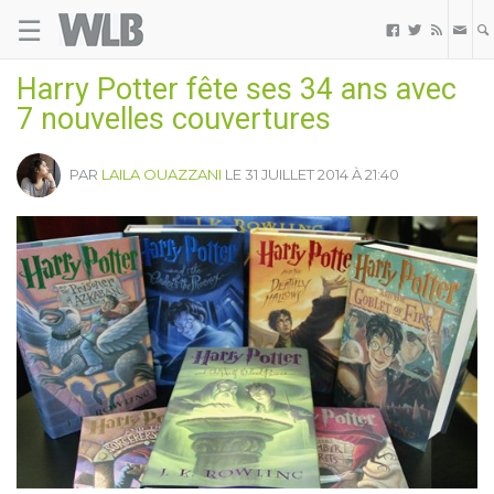
☰
Welovebuzz



Harry Potter fête ses 34 ans avec
7 nouvelles couvertures
PAR
LAILA OUAZZANI
LE 31 JUILLET 2014 À 21:40