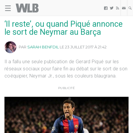
☰
Welovebuzz



‘Il reste’, ou quand Piqué annonce
le sort de Neymar au Barça
PAR
SARAH BENFDIL
LE 23 JUILLET 2017 À 21:42
Il a fallu une seule publication de Gerard Piqué sur les
réseaux sociaux pour faire fin au débat sur le sort de son
coéquipier, Neymar Jr., sous les couleurs blaugrana.
PUBLICITÉ