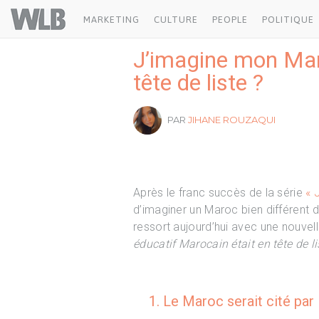
Welovebuzz
MARKETING
CULTURE
PEOPLE
POLITIQUE
J’imagine mon Maro
tête de liste ?
PAR
JIHANE ROUZAQUI
Après le franc succès de la série
« 
d’imaginer un Maroc bien différent 
ressort aujourd’hui avec une nouvel
éducatif Marocain était en tête de li
1. Le Maroc serait cité pa