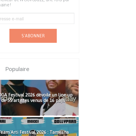
aine !
S'ABONNER
Populaire
GA Festival 2026 dévoile un line-up
de 55 artistes venus de 16 pays
eam'Arti Festival 2026 : Tamesna