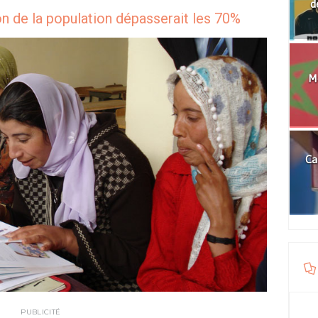
d
ion de la population dépasserait les 70%
Mo
Ca
PUBLICITÉ