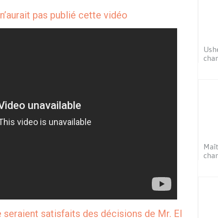
 n’aurait pas publié cette vidéo
Ushe
chan
Maît
chan
seraient satisfaits des décisions de Mr. El