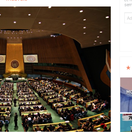
sem
MO
T