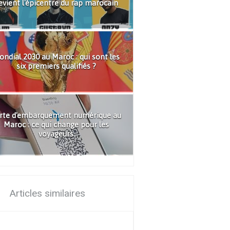
evient l'épicentre du rap marocain
ndial 2030 au Maroc : qui sont les
six premiers qualifiés ?
rte d'embarquement numérique au
Maroc : ce qui change pour les
voyageurs
Articles similaires