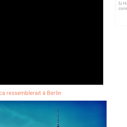
Si H
com
ca ressemblerait à Berlin