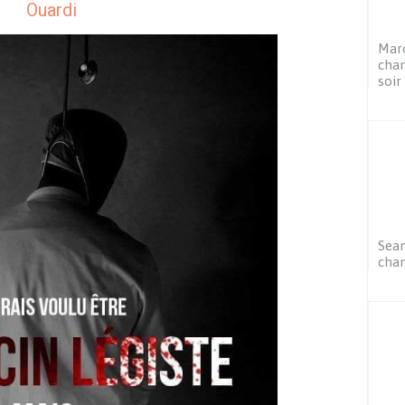
Ouardi
Maro
chan
soir
Sean
chan