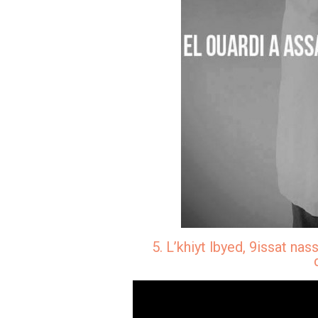
5. L’khiyt lbyed, 9issat nas