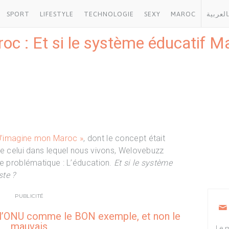
SPORT
LIFESTYLE
TECHNOLOGIE
SEXY
MAROC
العربية
c : Et si le système éducatif Ma
J’imagine mon Maroc »
, dont le concept était
de celui dans lequel nous vivons, Welovebuzz
le problématique : L’éducation.
Et si le système
ste ?
PUBLICITÉ
r l’ONU comme le BON exemple, et non le
mauvais
Le m