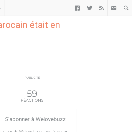



ب
rocain était en
PUBLICITÉ
59
RÉACTIONS
S'abonner à Welovebuzz
eilleur de Welovebuzz, une fois par