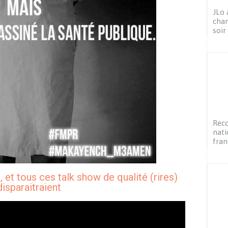
JLo 
chan
soir
Reco
nati
fran
s, et tous ces talk show de qualité (rires)
disparaitraient