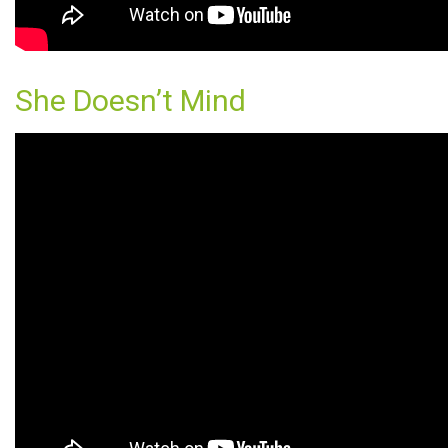
She Doesn’t Mind