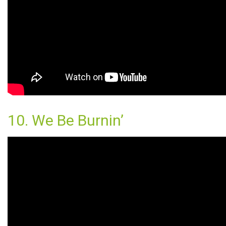
10. We Be Burnin’