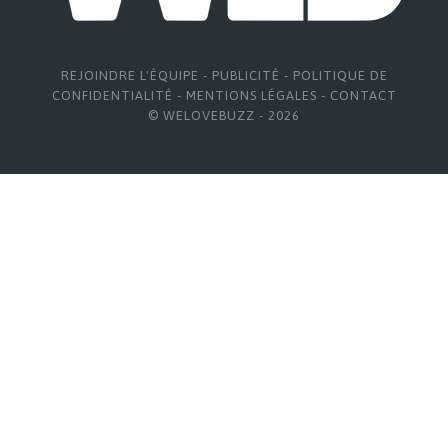
REJOINDRE L'ÉQUIPE
-
PUBLICITÉ
-
POLITIQUE DE
CONFIDENTIALITÉ
-
MENTIONS LÉGALES
-
CONTACT
© WELOVEBUZZ - 2026