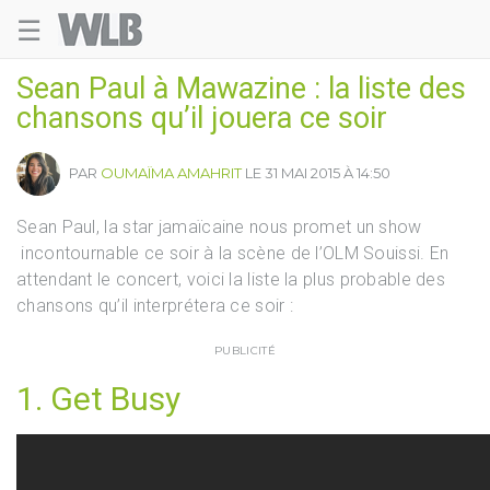
☰
Welovebuzz
Sean Paul à Mawazine : la liste des
chansons qu’il jouera ce soir
PAR
OUMAÏMA AMAHRIT
LE 31 MAI 2015 À 14:50
Sean Paul, la star jamaïcaine nous promet un show
incontournable ce soir à la scène de l’OLM Souissi. En
attendant le concert, voici la liste la plus probable des
chansons qu’il interprétera ce soir :
PUBLICITÉ
1. Get Busy