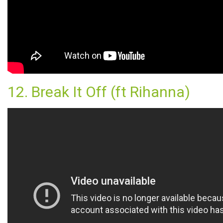
12. Break It Off (ft Rihanna)