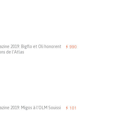
990
ine 2019: Bigflo et Oli honorent
ions de l’Atlas
101
ine 2019: Migos à l’OLM Souissi