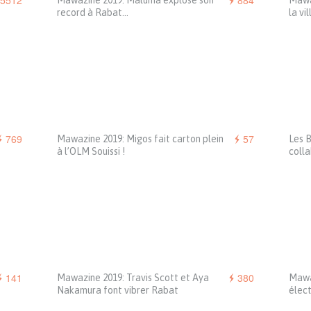
5512
884
Mawazine 2019: Maluma explose son
Mawaz
record à Rabat…
la vi
769
57
Mawazine 2019: Migos fait carton plein
Les 
à l’OLM Souissi !
coll
141
380
Mawazine 2019: Travis Scott et Aya
Mawa
Nakamura font vibrer Rabat
élect