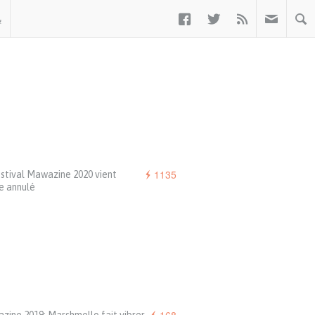



ب
1135
stival Mawazine 2020 vient
e annulé