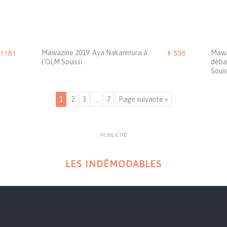
1181
538
Mawazine 2019: Aya Nakanmura à
Mawa
l’OLM Souissi
débar
Souis
1
2
3
…
7
Page suivante »
PUBLICITÉ
LES INDÉMODABLES