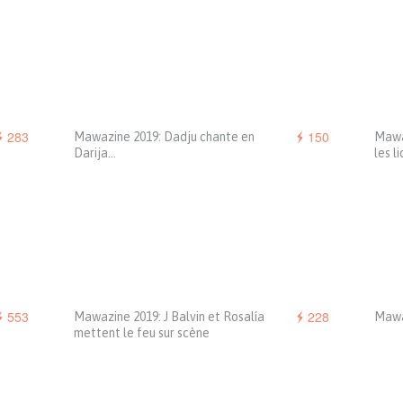
283
150
Mawazine 2019: Dadju chante en
Mawaz
Darija…
les l
553
228
Mawazine 2019: J Balvin et Rosalía
Mawaz
mettent le feu sur scène