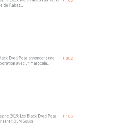
168
ine 2019: Marshmello fait vibrer
lle de Rabat…
302
Black Eyed Peas annoncent une
aboration avec un marocain…
105
zine 2019: Les Black Eyed Peas
risent l’OLM Souissi