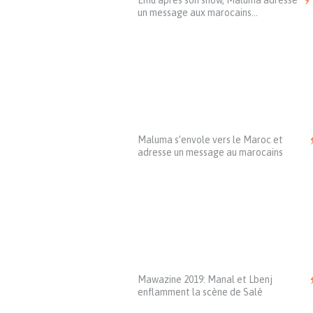
Ému après son show, Maluma adresse
un message aux marocains…
Maluma s’envole vers le Maroc et
adresse un message au marocains
Mawazine 2019: Manal et Lbenj
enflamment la scène de Salé