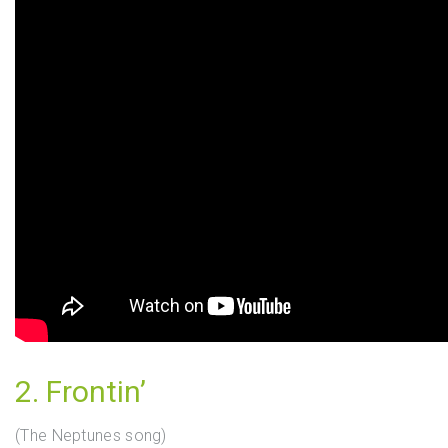
2. Frontin’
(The Neptunes song)