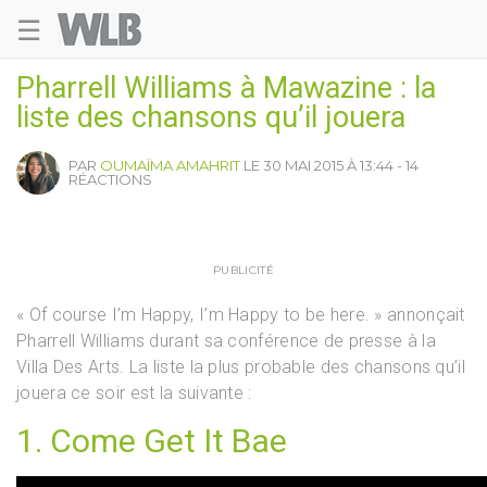
☰
Welovebuzz
Pharrell Williams à Mawazine : la
liste des chansons qu’il jouera
PAR
OUMAÏMA AMAHRIT
LE 30 MAI 2015 À 13:44 - 14
RÉACTIONS
PUBLICITÉ
« Of course I’m Happy, I’m Happy to be here. » annonçait
Pharrell Williams durant sa conférence de presse à la
Villa Des Arts. La liste la plus probable des chansons qu’il
jouera ce soir est la suivante :
1. Come Get It Bae