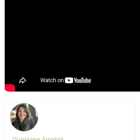
Oumaïma Amahrit