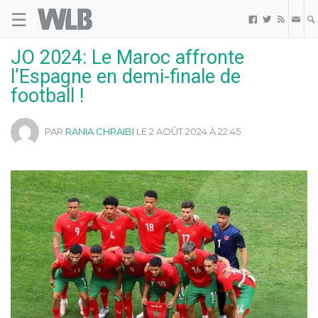
☰
Welovebuzz



JO 2024: Le Maroc affronte
l’Espagne en demi-finale de
football !
PAR
RANIA CHRAIBI
LE 2 AOÛT 2024 À 22:45