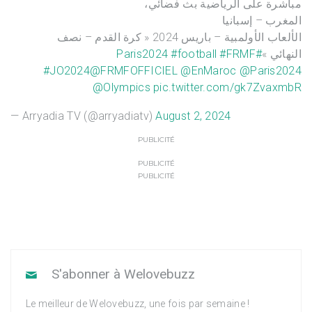
مباشرة على الرياضية بث فضائي،
المغرب – إسبانيا
الألعاب الأولمبية – باريس 2024 « كرة القدم – نصف
#football
#FRMF
#Paris2024
النهائي »
#JO2024
@FRMFOFFICIEL
@EnMaroc
@Paris2024
@Olympics
pic.twitter.com/gk7ZvaxmbR
— Arryadia TV (@arryadiatv)
August 2, 2024
PUBLICITÉ
PUBLICITÉ
PUBLICITÉ
S'abonner à Welovebuzz
Le meilleur de Welovebuzz, une fois par semaine !