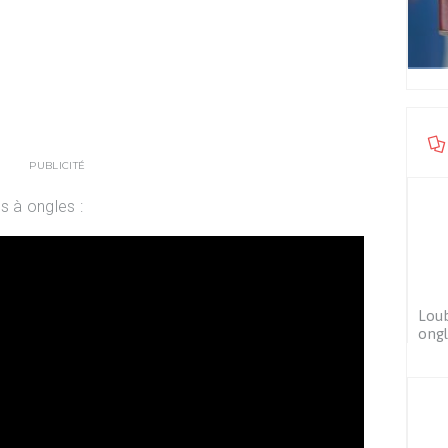
PUBLICITÉ
s à ongles :
Loub
ongl