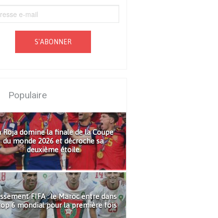
S'ABONNER
Populaire
 Roja domine la finale de la Coupe
du monde 2026 et décroche sa
deuxième étoile
ssement FIFA : le Maroc entre dans
top 6 mondial pour la première fois