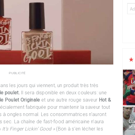
PUBLICITÉ
La
ans les jours qui viennent, un produit très très
de poulet.
Il sera disponible en deux couleurs: une
de Poulet Originale
et une autre rouge saveur
Hot &
pécialement fabriquée pour maintenir la saveur tout
nis à ongles normal. Les consommatrices n’auront
ois sec. La chaîne de fast-food américaine n’aura
Cla
le 
«
It’s Finger Lickin’ Good »
(Bon à s’en lécher les