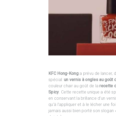
KFC Hong-Kong
a prévu de lancer, d
spécial:
un vernis à ongles au goût 
couleur chair au goût de la
recette 
Spicy
. Cette recette unique a été s
en conservant la brillance d’un ver
qu’à l’appliquer et à le lécher une f
jamais aussi bien porté son slogan 