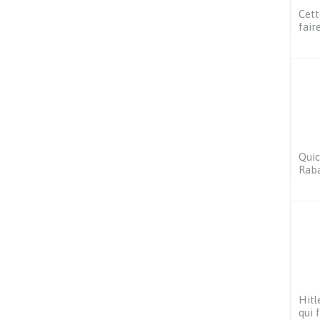
Cett
fair
Quic
Raba
Hitl
qui 