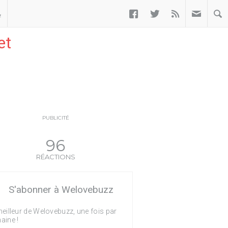



ب
et
PUBLICITÉ
96
RÉACTIONS
S'abonner à Welovebuzz
eilleur de Welovebuzz, une fois par
aine !