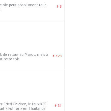
e oie peut absolument tout
8
e
k de retour au Maroc, mais à
128
t cette fois
er Fried Chicken, le faux KFC
31
fait « Führer » en Thaïlande