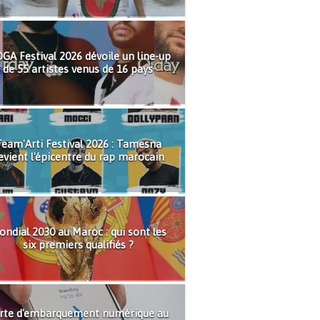
GA Festival 2026 dévoile un line-up
de 55 artistes venus de 16 pays
eam'Arti Festival 2026 : Tamesna
evient l'épicentre du rap marocain
ndial 2030 au Maroc : qui sont les
six premiers qualifiés ?
rte d'embarquement numérique au