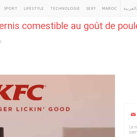
SPORT
LIFESTYLE
TECHNOLOGIE
SEXY
MAROC
العربية
ernis comestible au goût de poul
0
Le m
sem