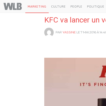
Welovebuzz
MARKETING
CULTURE
PEOPLE
POLITIQUE
KFC va lancer un v
PAR
YASSINE
LE 7 MAI 2016 À 14:4