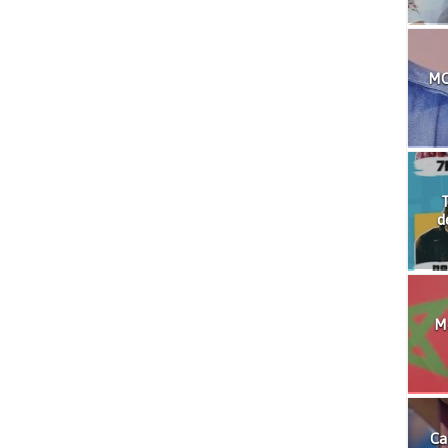
MO
T
d
Mo
Ca