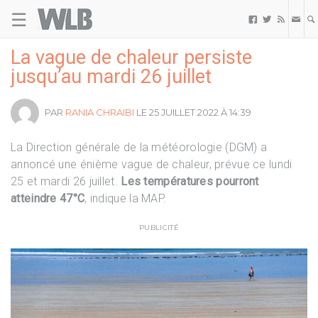
☰
Welovebuzz



La vague de chaleur persiste
jusqu’au mardi 26 juillet
PAR
RANIA CHRAIBI
LE 25 JUILLET 2022 À 14:39
La Direction générale de la météorologie (DGM) a
annoncé une énième vague de chaleur, prévue ce lundi
25 et mardi 26 juillet.
Les températures pourront
atteindre 47°C
, indique la MAP.
PUBLICITÉ