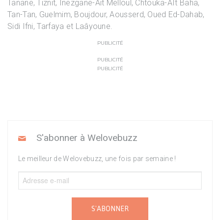
Tanane, Tiznit, Inezgane-Ait Melloul, Chtouka-AIt Baha,
Tan-Tan, Guelmim, Boujdour, Aousserd, Oued Ed-Dahab,
Sidi Ifni, Tarfaya et Laâyoune.
PUBLICITÉ
PUBLICITÉ
PUBLICITÉ
S'abonner à Welovebuzz
Le meilleur de Welovebuzz, une fois par semaine !
S'ABONNER