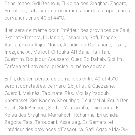
Benslimane, Sidi Bennour, El Kelâa des Sraghna, Zagora,
Errachidia, Tata seront concernées par des températures
qui varient entre 40 et 44°C.
Il en sera de même pour l’intérieur des provinces de Salé,
Skhirate-Témara, El Jadida, Essaouira, Safi, Tanger-
Assilah, Fahs-Anjra, Nador, Agadir-Ida-Ou-Tanane, Tiznit,
Inezgane-Ait Melloul, Chtouka-AIt Baha, Tan-Tan,
Guelmim, Boujdour, Aousserd, Oued Ed-Dahab, Sidi Ifni,
Tarfaya et Laâyoune, précise la même source.
Enfin, des températures comprises entre 40 et 45°C
seront constatées, ce mardi 26 juillet, à Ouezzane,
Guercif, Meknès, Taounate, Fès, Moulay Yacoub,
Khemisset, Sidi Kacem, Khouribga, Béni Mellal, Fquih Ben
Salah, Sidi Bennour, Settat, Youssoufia, Chichaoua, El
Kelaâ des Sraghna, Marrakech, Rehamna, Errachidia,
Zagora, Tata, Taroudant, Assa-zag, Es-Semara, et
l’intérieur des provinces d’Essaouira, Safi, Agadir-Ida-Ou-