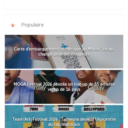
Populaire
Carte d'embarquement numérique au Maroc : ce qui
change pour les voyageurs
MOGA Festival 2026 dévoile un line-up de 55 artistes
venus de 16 pays
Team'Arti Festival 2026 : Tamesna devient l'épicentre
du rap marocain