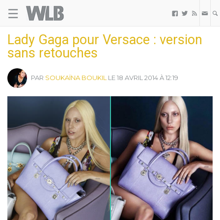
☰
Welovebuzz



Lady Gaga pour Versace : version
sans retouches
PAR
SOUKAÏNA BOUKIL
LE 18 AVRIL 2014 À 12:19