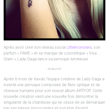
Après avoir créé son réseau social
Littelmonsters
, son
parfum « FAME » et sa marque de cosmétique « Viva
Glam », Lady Gaga lance sa perruque lumineuse.
PUBLICITÉ
Après 6 mois de travail, l’équipe créative de Lady Gaga a
inventé une perruque composée de fibre optique et de
cheveux humains pour son nouvel album ARTPOP. Cette
nouvelle création vient une nouvelle fois démontrer la
singularité de la chanteuse qui ne cesse de se démarquer
par ses tenues provocantes et son état d’esprit