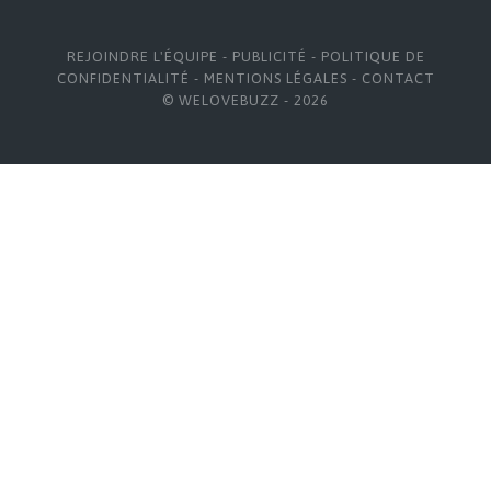
REJOINDRE L'ÉQUIPE
-
PUBLICITÉ
-
POLITIQUE DE
CONFIDENTIALITÉ
-
MENTIONS LÉGALES
-
CONTACT
© WELOVEBUZZ - 2026