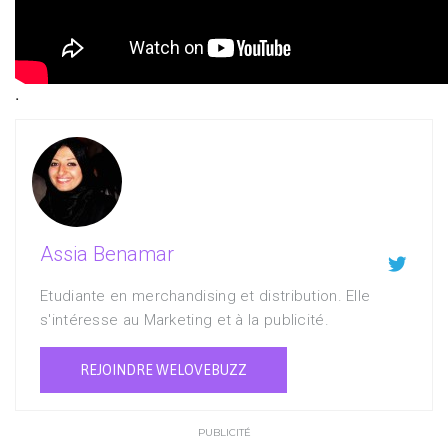
.
Assia Benamar

Etudiante en merchandising et distribution. Elle
s'intéresse au Marketing et à la publicité.
REJOINDRE WELOVEBUZZ
PUBLICITÉ