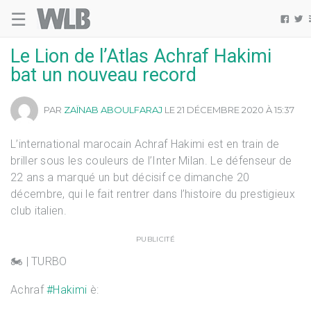
☰
Welovebuzz


Le Lion de l’Atlas Achraf Hakimi
bat un nouveau record
PAR
ZAÏNAB ABOULFARAJ
LE 21 DÉCEMBRE 2020 À 15:37
L’international marocain Achraf Hakimi est en train de
briller sous les couleurs de l’Inter Milan. Le défenseur de
22 ans a marqué un but décisif ce dimanche 20
décembre, qui le fait rentrer dans l’histoire du prestigieux
club italien.
PUBLICITÉ
🏍️ | TURBO
Achraf
#Hakimi
è: