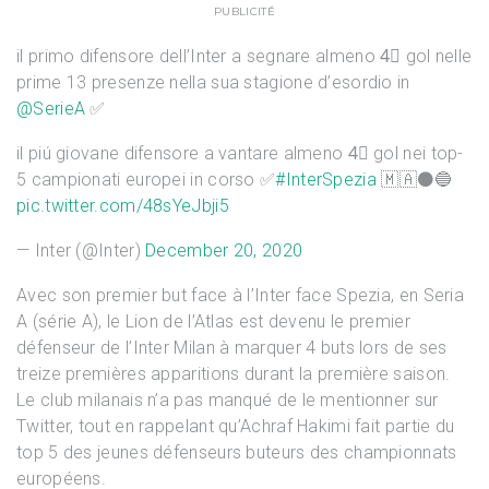
PUBLICITÉ
il primo difensore dell’Inter a segnare almeno 4⃣ gol nelle
prime 13 presenze nella sua stagione d’esordio in
@SerieA
✅
il piú giovane difensore a vantare almeno 4⃣ gol nei top-
5 campionati europei in corso ✅
#InterSpezia
🇲🇦⚫️🔵
pic.twitter.com/48sYeJbji5
— Inter (@Inter)
December 20, 2020
Avec son premier but face à l’Inter face Spezia, en Seria
A (série A), le Lion de l’Atlas est devenu le premier
défenseur de l’Inter Milan à marquer 4 buts lors de ses
treize premières apparitions durant la première saison.
Le club milanais n’a pas manqué de le mentionner sur
Twitter, tout en rappelant qu’Achraf Hakimi fait partie du
top 5 des jeunes défenseurs buteurs des championnats
européens.