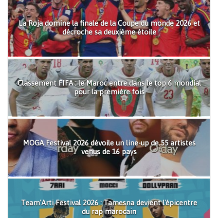
La Roja domine la finale de la Coupe du monde 2026 et
décroche sa deuxième étoile
Classement FIFA : le Maroc entre dans le top 6 mondial
pour la première fois
MOGA Festival 2026 dévoile un line-up de 55 artistes
venus de 16 pays
Team'Arti Festival 2026 : Tamesna devient l'épicentre
du rap marocain