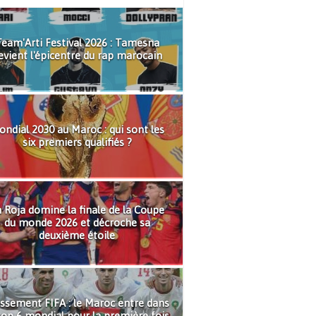
eam'Arti Festival 2026 : Tamesna
evient l'épicentre du rap marocain
ndial 2030 au Maroc : qui sont les
six premiers qualifiés ?
 Roja domine la finale de la Coupe
du monde 2026 et décroche sa
deuxième étoile
ssement FIFA : le Maroc entre dans
top 6 mondial pour la première fois