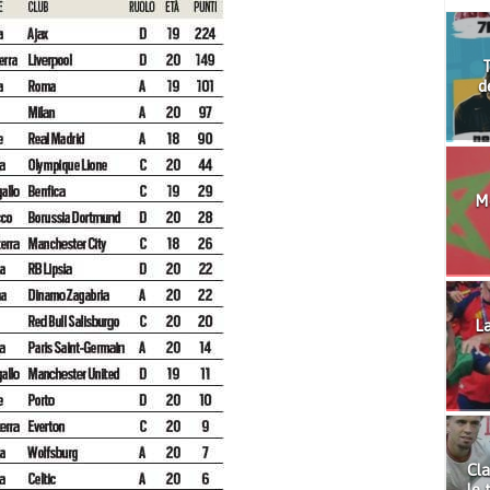
T
d
Mo
La
Cla
le 