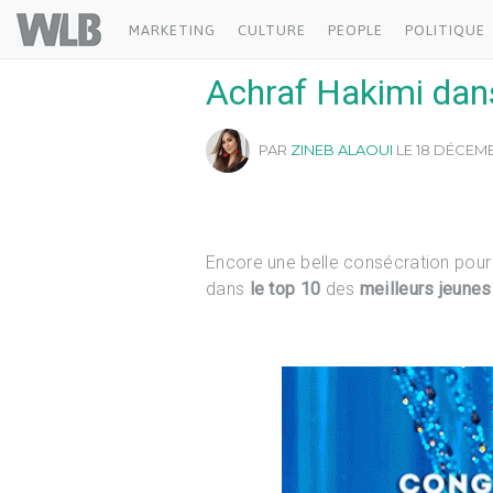
Welovebuzz
MARKETING
CULTURE
PEOPLE
POLITIQUE
Achraf Hakimi dan
PAR
ZINEB ALAOUI
LE 18 DÉCEMB
Encore une belle consécration pour
dans
le top 10
des
meilleurs jeunes