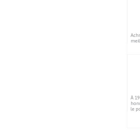
Achr
meil
À 19
honn
le p