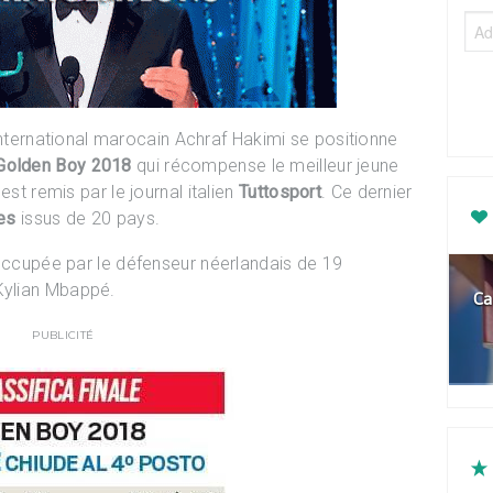
L’international marocain Achraf Hakimi se positionne
Golden Boy 2018
qui récompense le meilleur jeune
est remis par le journal italien
Tuttosport
. Ce dernier
tes
issus de 20 pays.
 occupée par le défenseur néerlandais de 19
Kylian Mbappé.
Ca
PUBLICITÉ