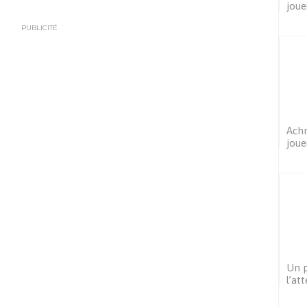
joue
PUBLICITÉ
Achr
joue
Un p
l’at