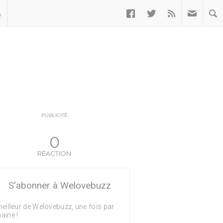



ب
PUBLICITÉ
0
RÉACTION
S'abonner à Welovebuzz
eilleur de Welovebuzz, une fois par
aine !