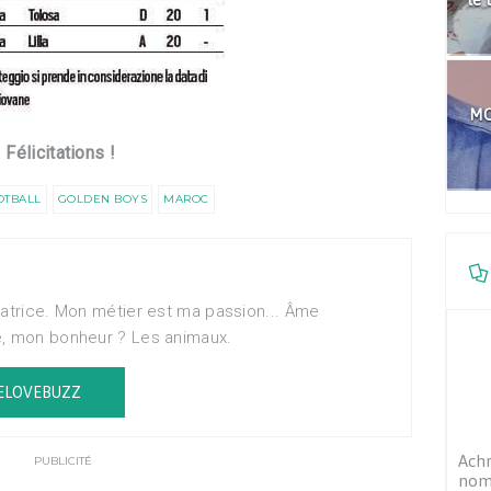
MO
Félicitations !
OTBALL
GOLDEN BOYS
MAROC
matrice. Mon métier est ma passion... Âme
e, mon bonheur ? Les animaux.
ELOVEBUZZ
Achr
PUBLICITÉ
nomi