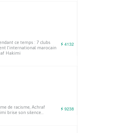
endant ce temps : 7 clubs
4132
ent l’international marocain
raf Hakimi
ime de racisme, Achraf
9238
mi brise son silence…