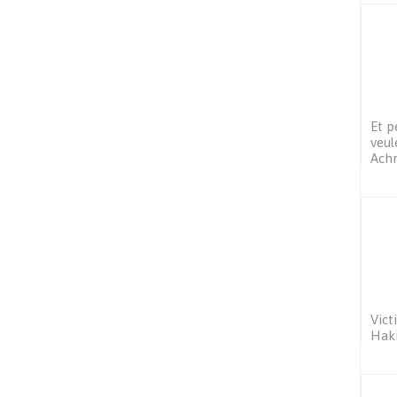
Et p
veul
Ach
Vict
Haki