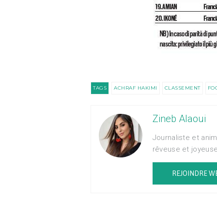
TAGS
ACHRAF HAKIMI
CLASSEMENT
FO
Zineb Alaoui
Journaliste et ani
rêveuse et joyeus
REJOINDRE W