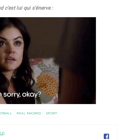
 c’est lui qui s’énerve :
OTBALL
REAL MADRID
SPORT
ui
