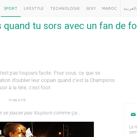
SPORT
LIFESTYLE
TECHNOLOGIE
SEXY
MAROC
العربية
s quand tu sors avec un fan de fo
’est pas toujours facile. Pour vous, ce que se
igation d’oublier leur copain quand c’est la Champions
ir à la télé, c’est foot.
PUBLICITÉ
ne se passe pas toujours comme ça…
Le m
sem