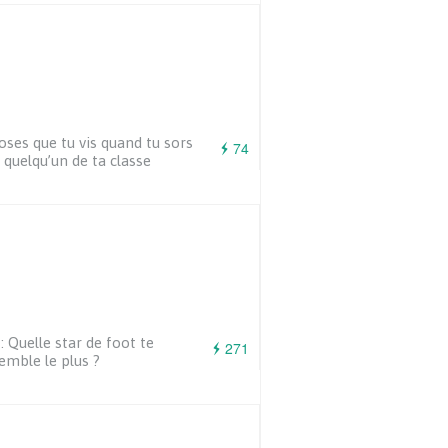
oses que tu vis quand tu sors
74
 quelqu’un de ta classe
: Quelle star de foot te
271
emble le plus ?