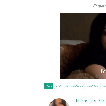
Et quand
TAGS
CHAMPIONS LEAGUE
COUPLE
FO
Jihane Rouzaq