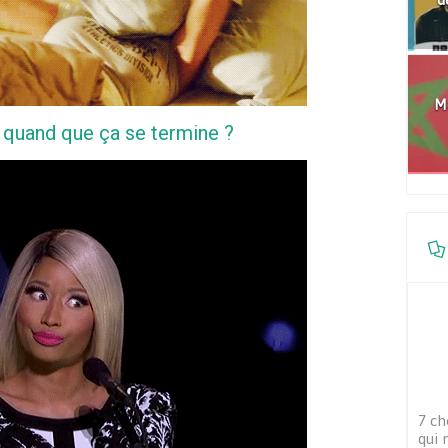
Mo
t quand que ça se termine ?
7 ch
qui 