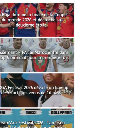
 Roja domine la finale de la Coupe
du monde 2026 et décroche sa
deuxième étoile
ssement FIFA : le Maroc entre dans
top 6 mondial pour la première fois
GA Festival 2026 dévoile un line-up
de 55 artistes venus de 16 pays
eam'Arti Festival 2026 : Tamesna
evient l'épicentre du rap marocain