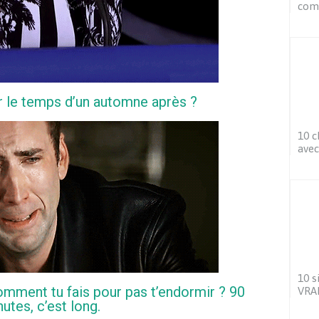
com
r le temps d’un automne après ?
10 c
avec
10 s
omment tu fais pour pas t’endormir ? 90
VRAI
utes, c’est long.