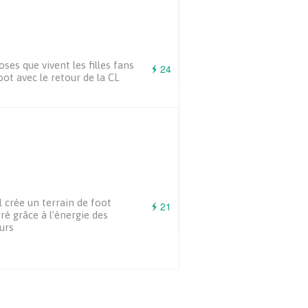
oses que vivent les filles fans
24
oot avec le retour de la CL
l crée un terrain de foot
21
iré grâce à l’énergie des
urs