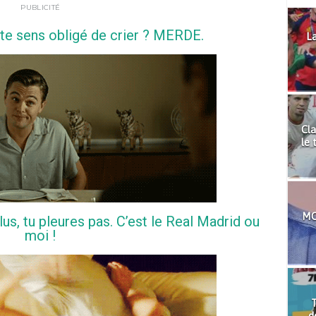
PUBLICITÉ
 te sens obligé de crier ? MERDE.
La
Cla
le 
MO
us, tu pleures pas. C’est le Real Madrid ou
moi !
T
d