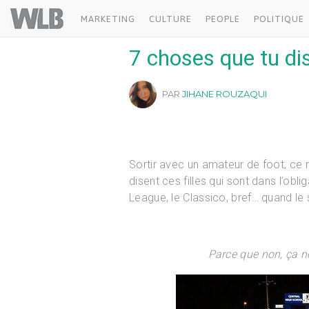
Welovebuzz
MARKETING
CULTURE
PEOPLE
POLITIQUE
7 choses que tu di
PAR
JIHANE ROUZAQUI
Sortir avec un amateur de foot, ce n
disent ces filles qui sont dans l’obl
League, le Classico, bref… quand le so
Parce que non, ça 