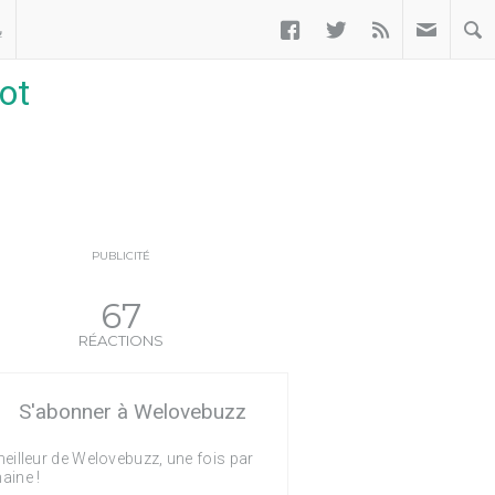



ب
ot
PUBLICITÉ
67
RÉACTIONS
S'abonner à Welovebuzz
eilleur de Welovebuzz, une fois par
aine !