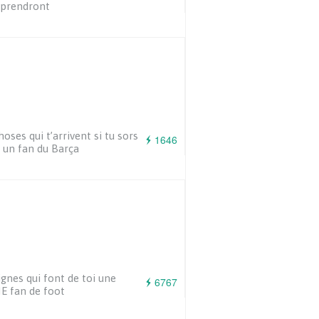
prendront
hoses qui t’arrivent si tu sors
1646
 un fan du Barça
ignes qui font de toi une
6767
E fan de foot