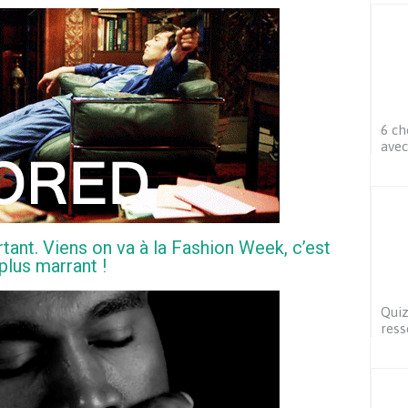
6 ch
avec
rtant. Viens on va à la Fashion Week, c’est
plus marrant !
Quiz
ress