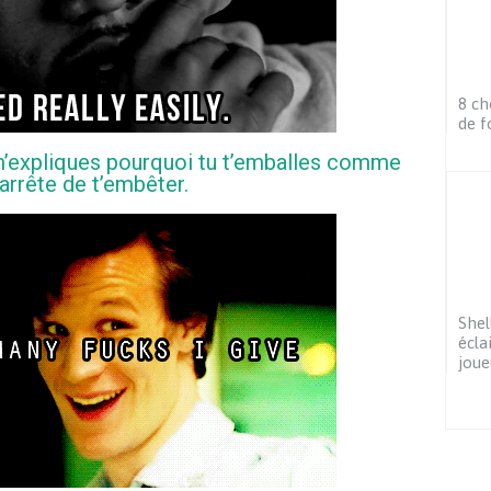
8 ch
de f
tu m’expliques pourquoi tu t’emballes comme
’arrête de t’embêter.
Shel
écla
joue