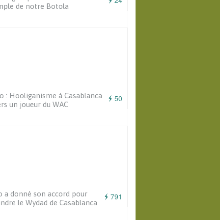
24
ple de notre Botola
o : Hooliganisme à Casablanca
50
rs un joueur du WAC
o a donné son accord pour
791
indre le Wydad de Casablanca