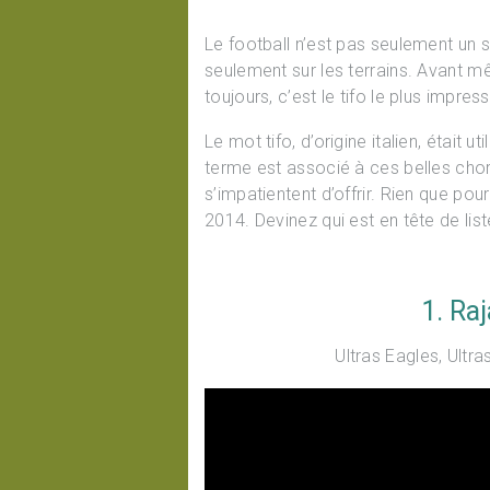
Le football n’est pas seulement un s
seulement sur les terrains. Avant 
toujours, c’est le tifo le plus impre
Le mot tifo, d’origine italien, était u
terme est associé à ces belles cho
s’impatientent d’offrir. Rien que pou
2014. Devinez qui est en tête de list
1. Ra
Ultras Eagles, Ultr