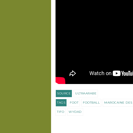
SOURCE
ULTRAARABE
TAGS
FOOT
FOOTBALL
MAROCAINE DES 
TIFO
WYDAD