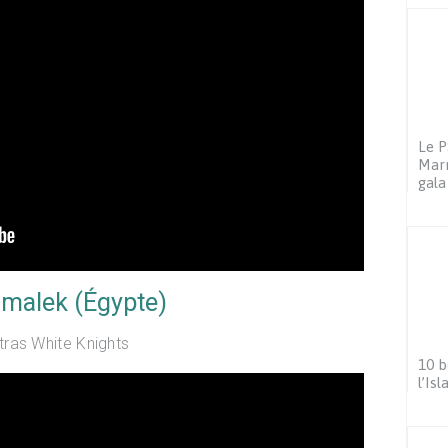
Le P
Marr
gala
amalek (Égypte)
tras White Knights
10 b
l’Is