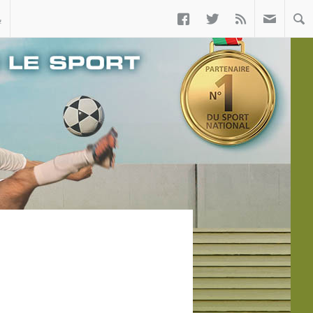



ب