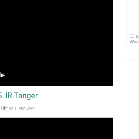
15 s
Wyd
5. IR Tanger
Ultras Hercules