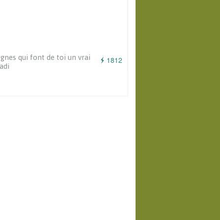
ignes qui font de toi un vrai
1812
adi