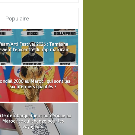
Populaire
eam'Arti Festival 2026 : Tamesna
evient l'épicentre du rap marocain
ndial 2030 au Maroc : qui sont les
six premiers qualifiés ?
rte d'embarquement numérique au
Maroc : ce qui change pour les
voyageurs