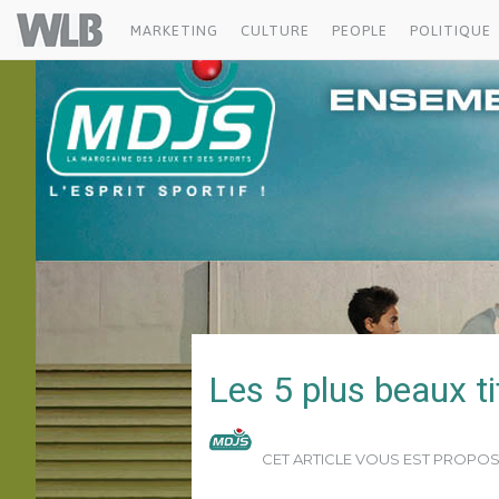
MDJS
Welovebuzz
MARKETING
CULTURE
PEOPLE
POLITIQUE
Les 5 plus beaux t
CET ARTICLE VOUS EST PROPO