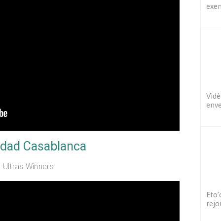
exem
Vidé
enve
ydad Casablanca
Ultras Winners
Eto’
rejo