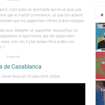
port; c’est aussi un spectacle qui ne se joue pas
même que le match commence, ce que l’on attend
ssionnant que les supporters offrent à leurs équipes.
tilisé pour désigner un supporter. Aujourd’hui, ce
T
régraphies et spectacles que les supporters
d
r vous, voici les 5 plus beaux tifos arabes en
e ?
PUBLICITÉ
Mo
ja de Casablanca
as Green Boys et Groupe Derb Sultan
Ca