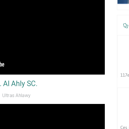
117e
. Al Ahly SC.
Ultras Ahlawy
Ces 