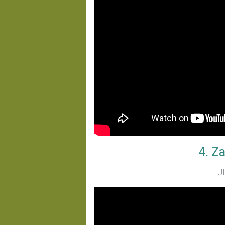
4. Z
Ul