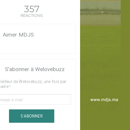
357
RÉACTIONS
Aimer MDJS
S'abonner à Welovebuzz
eilleur de Welovebuzz, une fois par
aine !
S'ABONNER