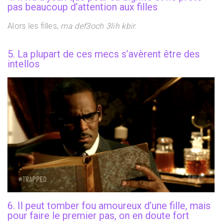
pas beaucoup d’attention aux filles
Alors les filles,
ma def3och 3lih kbir.
5. La plupart de ces mecs s’avèrent être des
intellos
6. Il peut tomber fou amoureux d’une fille, mais
pour faire le premier pas, on en doute fort