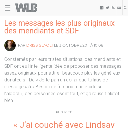
☰
Welovebuzz



Les messages les plus originaux
des mendiants et SDF
PAR
DRISS SLAOUI
LE 3 OCTOBRE 2011 À 10:08
Consternés par leurs tristes situations, ces mendiants et
SDF ont eu l’intelligente idée de proposer des messages
assez originaux pour attirer beaucoup plus les généreux
donateurs. De « Je te pari un dollar que tu liras ce
message » à « Besoin de fric pour une étude sur
l’alcool », ces personnes osent tout, et ça réussit plutôt
bien.
PUBLICITÉ
« J’ai couché avec Lindsay