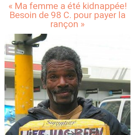
« Ma femme a été kidnappée!
Besoin de 98 C. pour payer la
rançon »