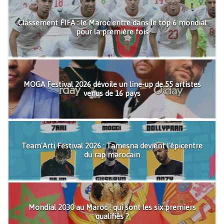
Classement FIFA : le Maroc entre dans le top 6 mondial
pour la première fois
MOGA Festival 2026 dévoile un line-up de 55 artistes
venus de 16 pays
Team'Arti Festival 2026 : Tamesna devient l'épicentre
du rap marocain
Mondial 2030 au Maroc : qui sont les six premiers
qualifiés ?