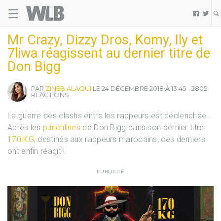
☰
Welovebuzz


Mr Crazy, Dizzy Dros, Komy, Ily et
7liwa réagissent au dernier titre de
Don Bigg
PAR
ZINEB ALAOUI
LE 24 DÉCEMBRE 2018 À 13:45 - 2805
RÉACTIONS
La guerre des clashs entre les rappeurs est déclenchée…
Après les
punchlines
de Don Bigg dans son dernier titre
170 KG
, destinés aux rappeurs marocains, ces derniers
ont enfin réagit !
PUBLICITÉ