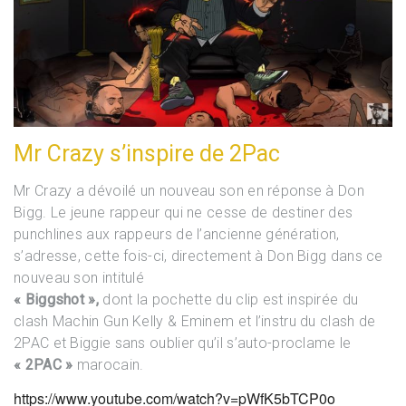
Mr Crazy s’inspire de 2Pac
Mr Crazy a dévoilé un nouveau son en réponse à Don
Bigg. Le jeune rappeur qui ne cesse de destiner des
punchlines aux rappeurs de l’ancienne génération,
s’adresse, cette fois-ci, directement à Don Bigg dans ce
nouveau son intitulé
« Biggshot »,
dont la pochette du clip est inspirée du
clash Machin Gun Kelly & Eminem et l’instru du clash de
2PAC et Biggie sans oublier qu’il s’auto-proclame le
« 2PAC »
marocain.
https://www.youtube.com/watch?v=pWfK5bTCP0o