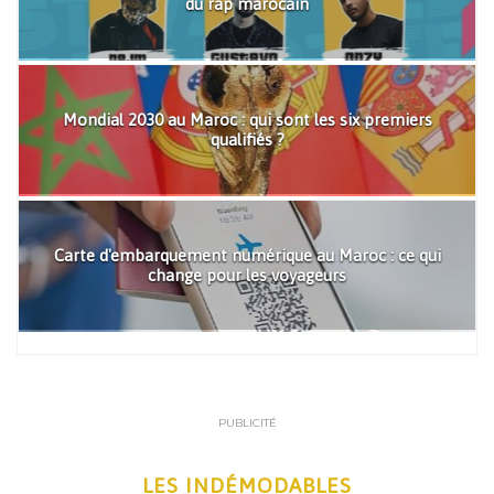
du rap marocain
Mondial 2030 au Maroc : qui sont les six premiers
qualifiés ?
Carte d'embarquement numérique au Maroc : ce qui
change pour les voyageurs
PUBLICITÉ
LES INDÉMODABLES