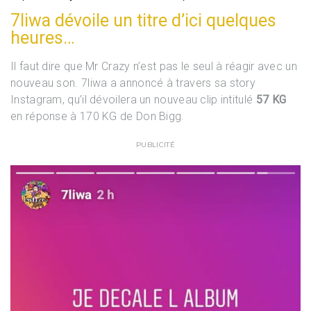
7liwa dévoile un titre d’ici quelques
heures…
Il faut dire que Mr Crazy n’est pas le seul à réagir avec un
nouveau son. 7liwa a annoncé à travers sa story
Instagram, qu’il dévoilera un nouveau clip intitulé
57 KG
en réponse à 170 KG de Don Bigg.
PUBLICITÉ