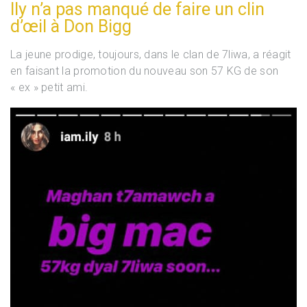
Ily n’a pas manqué de faire un clin
d’œil à Don Bigg
La jeune prodige, toujours, dans le clan de 7liwa, a réagit
en faisant la promotion du nouveau son 57 KG de son
« ex » petit ami.