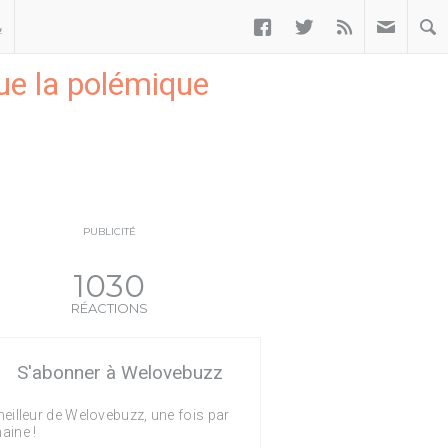



ب
que la polémique
PUBLICITÉ
1030
RÉACTIONS
S'abonner à Welovebuzz
eilleur de Welovebuzz, une fois par
aine !