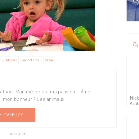
CKI MINAJ
RAPPEUSE
STAR
matrice. Mon métier est ma passion... Âme
Nick
e, mon bonheur ? Les animaux.
Arab
ELOVEBUZZ
PUBLICITÉ