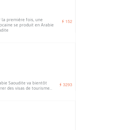
 la première fois, une
152
caine se produit en Arabie
dite
abie Saoudite va bientôt
3293
vrer des visas de tourisme…