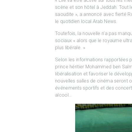
« Elle va être active sur tous les mé
scène et son hôtel à Jeddah. Tout l
saoudite », a annoncé avec fierté R
le quotidien local Arab News.
Toutefois, la nouvelle n’a pas man
sociaux « alors que le royaume ult
plus libérale. »
Selon les informations rapportées 
prince héritier Mohammed ben Sal
libéralisation et favoriser le dévelo
nouvelles salles de cinéma seront o
événements sportifs et des concerts 
alcool…