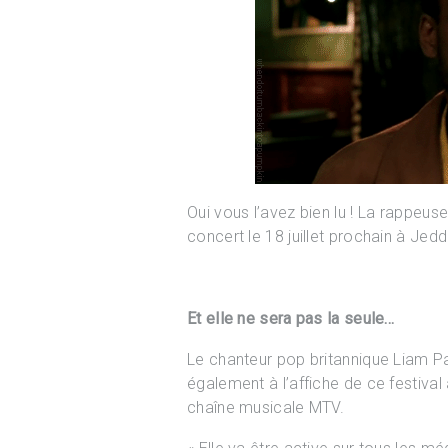
Oui vous l’avez bien lu ! La rappeus
concert le 18 juillet prochain à Je
Et elle ne sera pas la seule…
Le chanteur pop britannique Liam Pa
également à l’affiche de ce festival
chaîne musicale MTV.