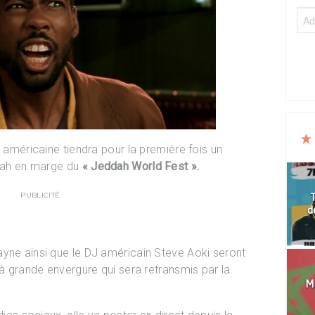
e américaine tiendra pour la première fois un
ddah en marge du
« Jeddah World Fest ».
PUBLICITÉ
T
d
yne ainsi que le DJ américain Steve Aoki seront
 à grande envergure qui sera retransmis par la
Mo