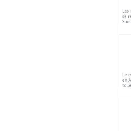
Les 
se r
Saou
Le m
en A
toll