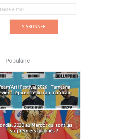
S'ABONNER
Populaire
eam'Arti Festival 2026 : Tamesna
evient l'épicentre du rap marocain
ndial 2030 au Maroc : qui sont les
six premiers qualifiés ?