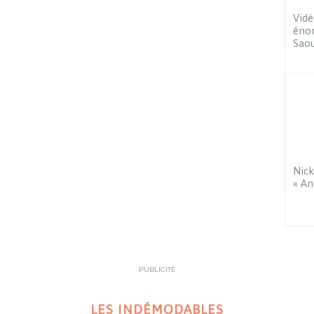
Vidé
éno
Saou
Nick
« An
PUBLICITÉ
LES INDÉMODABLES