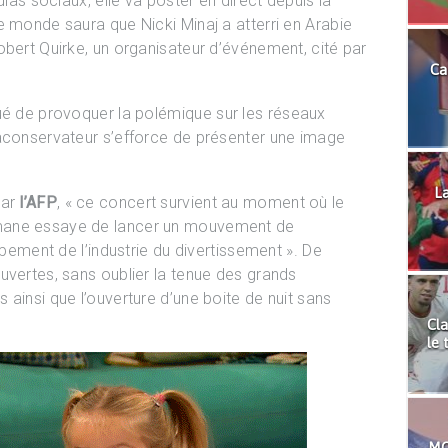
dias sociaux, elle va poster en direct depuis la
e monde saura que Nicki Minaj a atterri en Arabie
obert Quirke, un organisateur d’événement, cité par
Ca
qué de provoquer la polémique
sur les réseaux
raconservateur s’efforce de présenter une image
La
par
l’AFP
, « ce concert survient
au moment où le
mane essaye de lancer un mouvement de
ppement de l’industrie du divertissement ». De
uvertes, sans oublier la tenue des grands
ainsi que l’ouverture d’une boite de nuit sans
Cla
le 
MO