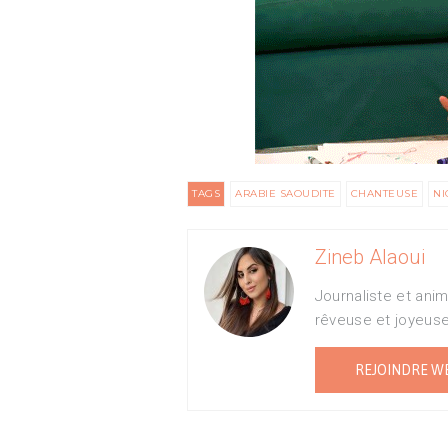
TAGS
ARABIE SAOUDITE
CHANTEUSE
NI
Zineb Alaoui
Journaliste et ani
rêveuse et joyeus
REJOINDRE W