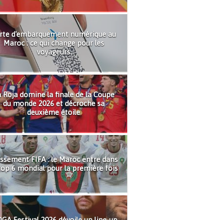
rte d'embarquement numérique au
Maroc : ce qui change pour les
voyageurs
 Roja domine la finale de la Coupe
du monde 2026 et décroche sa
deuxième étoile
ssement FIFA : le Maroc entre dans
top 6 mondial pour la première fois
GA Festival 2026 dévoile un line-up