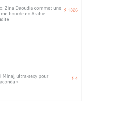
o: Zina Daoudia commet une
1326
rme bourde en Arabie
dite
i Minaj, ultra-sexy pour
4
aconda »