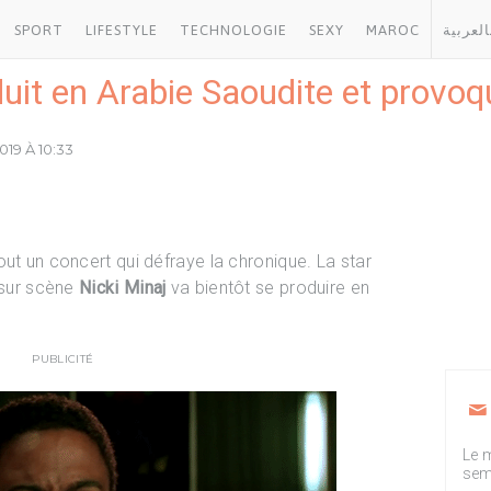
SPORT
LIFESTYLE
TECHNOLOGIE
SEXY
MAROC
العربية
duit en Arabie Saoudite et provo
019 À 10:33
ut un concert qui défraye la chronique. La star
 sur scène
Nicki Minaj
va bientôt se produire en
PUBLICITÉ
Le m
sem