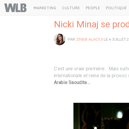
Welovebuzz
MARKETING
CULTURE
PEOPLE
POLITIQUE
Nicki Minaj se pro
PAR
ZINEB ALAOUI
LE 4 JUILLET 2
C’est une vraie première… Mais surto
internationale et reine de la provoc
Arabie Saoudite…