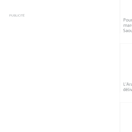
PUBLICITÉ
Pour
maro
Saou
L’Ar
déli