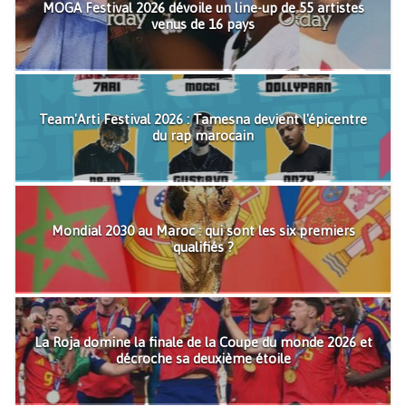
MOGA Festival 2026 dévoile un line-up de 55 artistes
venus de 16 pays
Team'Arti Festival 2026 : Tamesna devient l'épicentre
du rap marocain
Mondial 2030 au Maroc : qui sont les six premiers
qualifiés ?
La Roja domine la finale de la Coupe du monde 2026 et
décroche sa deuxième étoile