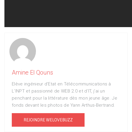
Amine El Qouns
Elève ingénieur d’Etat en Télécommunications à
L’INPT et passionné de WEB 2.0 et d’IT, j’ai un
penchant pour la littérature dès mon jeune âge. Je
fonds devant les photos de Yann Arthus-Bertrand.
REJOINDRE WELOVEBUZZ