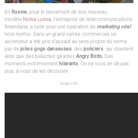
En
Russie
, pour le lancement de son nouveau
modèle
Nokia Lumia
, l’entreprise de télécommunications
finlandaise a opté pour une opération de
marketing viral
hors norme. Dans un grand centre commercial, un
ascenseur a été pris d’assaut au sens propre du terme
par de
jolies gogo danseuses
, des
policiers
qui chantent
ainsi que des peluches géantes
Angry Birds.
Des
moments extrêmement
hilarants
. On ne vous en dit pas
plus, à vous de les découvrir.
PUBLICITÉ