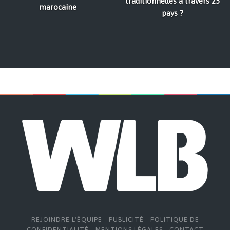
traditionnelles à travers 25
marocaine
pays ?
REJOINDRE L'ÉQUIPE
-
PUBLICITÉ
-
POLITIQUE DE
CONFIDENTIALITÉ
-
MENTIONS LÉGALES
-
CONTACT