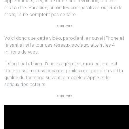
Apple Addicts, déçus de cette dite révolution, ont leur
mot à dire. Parodies, publicités comparatives ou jeux de
mots, ils ne comptent pas se taire.
PUBLICITÉ
Voici donc que cette vidéo, parodiant le nouvel iPhone et
faisant ainsi le tour des réseaux sociaux, atteint les 4
millions de vues.
Il s’agit bel et bien d’une exagération, mais celle-ci est
toute aussi impressionnante qu’hilarante quand on voit la
qualité du tournage suivant le modèle d’Apple et le
sérieux des acteurs.
PUBLICITÉ