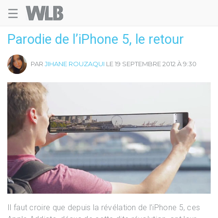
☰
Welovebuzz
Parodie de l’iPhone 5, le retour
PAR
JIHANE ROUZAQUI
LE 19 SEPTEMBRE 2012 À 9:30
Il faut croire que depuis la révélation de l’iPhone 5, ces