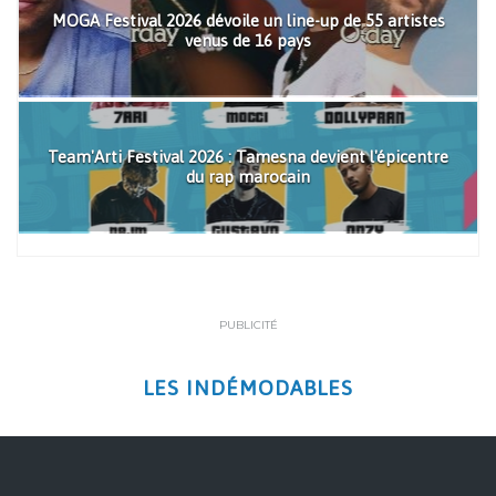
MOGA Festival 2026 dévoile un line-up de 55 artistes
venus de 16 pays
Team'Arti Festival 2026 : Tamesna devient l'épicentre
du rap marocain
PUBLICITÉ
LES INDÉMODABLES