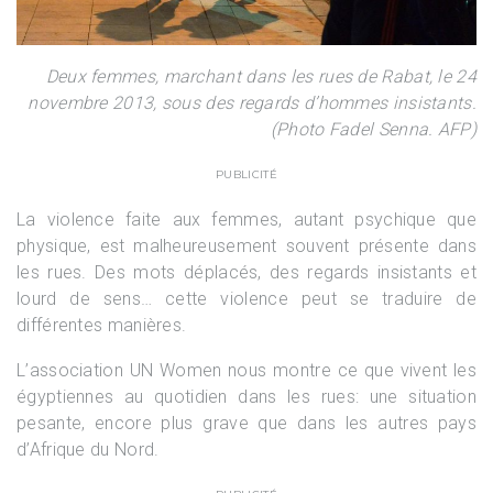
Deux femmes, marchant dans les rues de Rabat, le 24
novembre 2013, sous des regards d’hommes insistants.
(Photo Fadel Senna. AFP)
PUBLICITÉ
La violence faite aux femmes, autant psychique que
physique, est malheureusement souvent présente dans
les rues. Des mots déplacés, des regards insistants et
lourd de sens… cette violence peut se traduire de
différentes manières.
L’association UN Women nous montre ce que vivent les
égyptiennes au quotidien dans les rues: une situation
pesante, encore plus grave que dans les autres pays
d’Afrique du Nord.