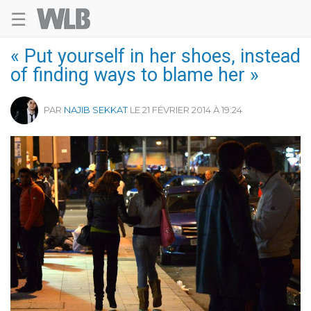
☰
Welovebuzz
« Put yourself in her shoes, instead
of finding ways to blame her »
PAR
NAJIB SEKKAT
LE 21 FÉVRIER 2014 À 19:24