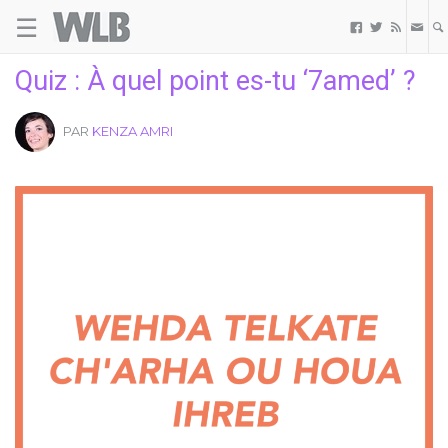
☰
Welovebuzz



Quiz : À quel point es-tu ‘7amed’ ?
PAR
KENZA AMRI