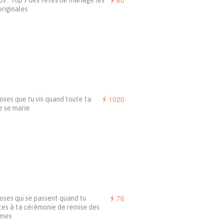
60
s : Top 7 des fêtes de mariage les
originales
1020
oses que tu vis quand toute ta
e se marie
76
oses qui se passent quand tu
tes à ta cérémonie de remise des
ômes