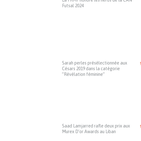
La FRMF honore les héros de la CAN
Futsal 2024
Sarah perles présélectionnée aux
Césars 2019 dans la catégorie
”Révélation féminine”
Saad Lamjarred rafle deux prix aux
Murex D’or Awards au Liban