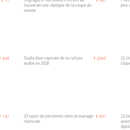
11
581
Regragui et ses joueurs offrent au
Photo
Souverain une réplique de la coupe du
plus 
monde
448
2205
Oujda élue capitale de la culture
11 ch
arabe en 2018
cliqu
147
821
15 types de personnes dans un mariage
12 ch
marocain
assis
dipl