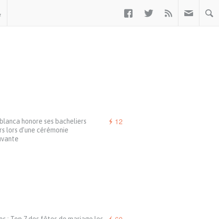



ة
12
blanca honore ses bacheliers
s lors d’une cérémonie
vante