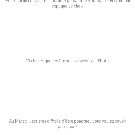
Pourquoi un couvre-feu nocturne pendant le Ramadan ? El Othmani
explique ce choix
11 choses que les Casaouis envient au R’batis
Au Maroc, il est très difficile d’être ponctuel, vous voulez savoir
pourquoi ?