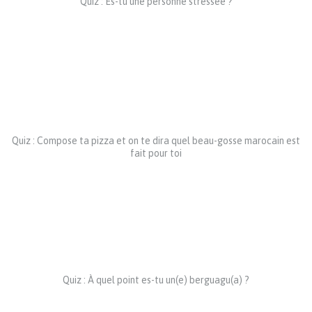
Quiz : Es-tu une personne stressée ?
Quiz : Compose ta pizza et on te dira quel beau-gosse marocain est
fait pour toi
Quiz : À quel point es-tu un(e) berguagu(a) ?