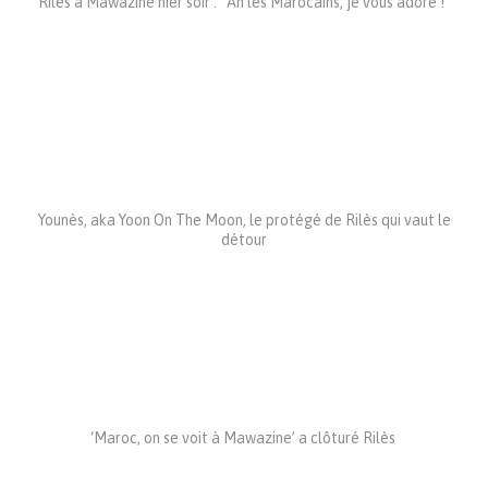
Rilès à Mawazine hier soir : ”Ah les Marocains, je vous adore !”
Younès, aka Yoon On The Moon, le protégé de Rilès qui vaut le
détour
‘Maroc, on se voit à Mawazine’ a clôturé Rilès