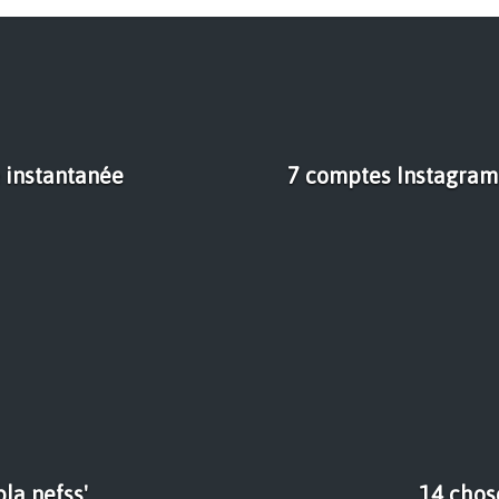
 instantanée
7 comptes Instagram 
bla nefss'
14 chos