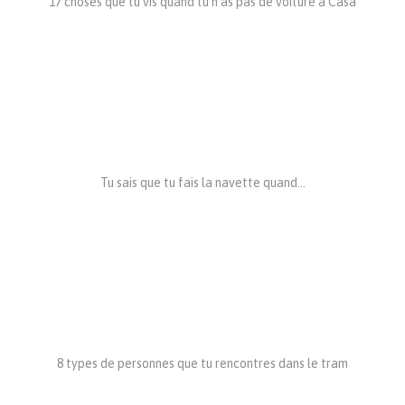
17 choses que tu vis quand tu n’as pas de voiture à Casa
Tu sais que tu fais la navette quand…
8 types de personnes que tu rencontres dans le tram