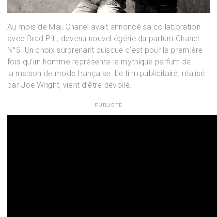
Au mois de Mai, Chanel avait annoncé sa collaboration
avec Brad Pitt, devenu nouvel égérie du parfum Chanel
N°5. Un choix surprenant puisque c’est pour la première
fois qu’un homme représente le mythique parfum de
la maison de mode française. Le film publicitaire, réalisé
par Joe Wright, vient d’être dévoilé.
PUBLICITÉ