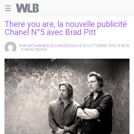
☰
Welovebuzz
There you are, la nouvelle publicité
Chanel N°5 avec Brad Pitt
PAR
MOHAMED ELGHAZAOUI
LE 15 OCTOBRE 2012 À 18:15
- 9 RÉACTIONS