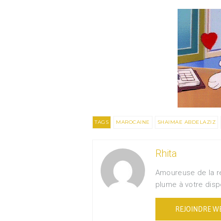
TAGS
MAROCAINE
SHAIMAE ABDELAZIZ
Rhita
Amoureuse de la r
plume à votre dispo
REJOINDRE W