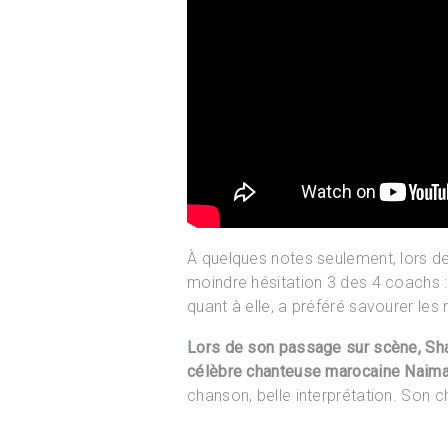
À quelques notes seulement, lors des 
moindre hésitation 3 des 4 coachs :
quant à elle, a préféré savourer les
Lors de son passage sur scène, Shai
célèbre chanteuse marocaine Naima
chanson, belle interprétation. Son 