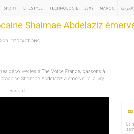
SPORT
LIFESTYLE
TECHNOLOGIE
SEXY
MAROC
العربية
ocaine Shaimae Abdelaziz émerveil
22:08 - 117 RÉACTIONS
ines découvertes à The Voice France, passons à
arocaine Shaimae Abdelaziz a émerveillé le jury.
PUBLICITÉ
Le m
sem