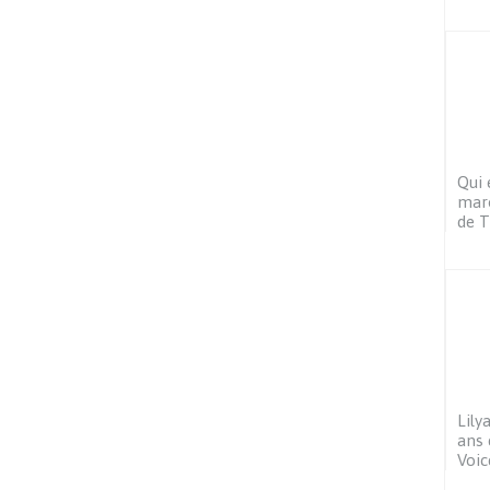
Qui 
maro
de T
Lily
ans 
Voic