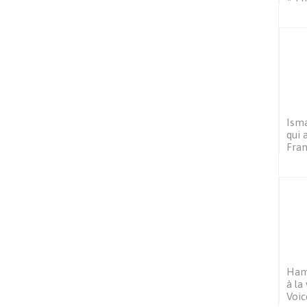
Isma
qui 
Fra
Hamz
à la
Voic