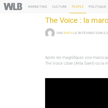
Welovebuzz
MARKETING
CULTURE
PEOPLE
POLITIQUE
The Voice : la mar
PAR
RHITA
LE 18 FÉVRIER 2018 À 
Après les magnifiques voix maroca
The Voice Liban (Ahla Sawt) où la m