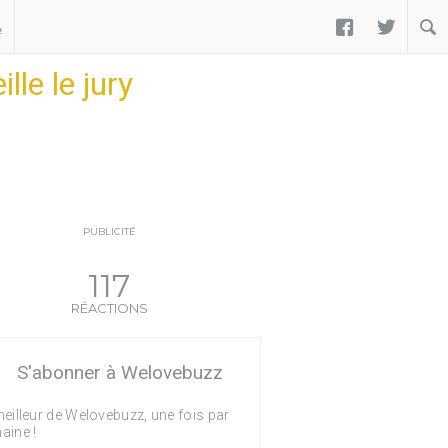


ب
le le jury
PUBLICITÉ
117
RÉACTIONS
S'abonner à Welovebuzz
eilleur de Welovebuzz, une fois par
aine !