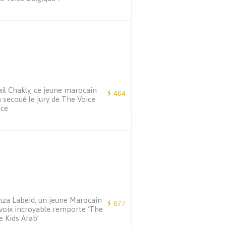
il Chakly, ce jeune marocain
464
a secoué le jury de The Voice
nce
a Labeid, un jeune Marocain
677
 voix incroyable remporte ‘The
e Kids Arab’