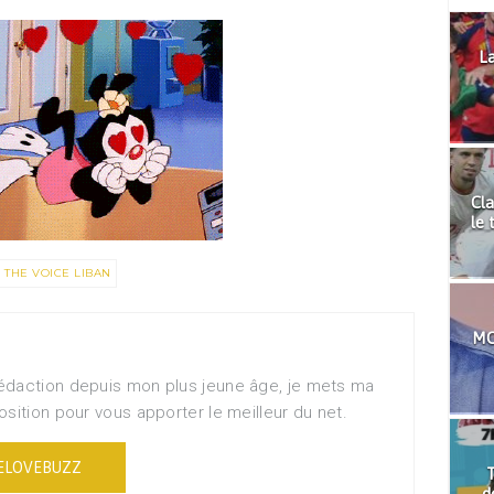
La
Cla
le 
THE VOICE LIBAN
MO
édaction depuis mon plus jeune âge, je mets ma
sition pour vous apporter le meilleur du net.
ELOVEBUZZ
T
d