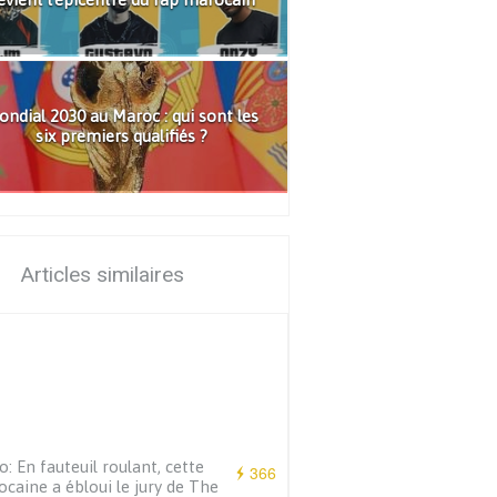
ndial 2030 au Maroc : qui sont les
six premiers qualifiés ?
Articles similaires
o: En fauteuil roulant, cette
366
caine a ébloui le jury de The