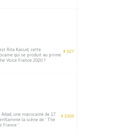
est Rita Kassid, cette
527
caine qui se produit au prime
he Voice France 2020 ?
a Adad, une marocaine de 17
2309
enflamme la scène de ‘ The
e France ‘