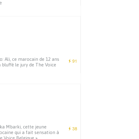
e
o: Ali, ce marocain de 12 ans
91
a bluffé le jury de The Voice
ka Mbarki, cette jeune
38
caine qui a fait sensation à
e Voice Belgique »