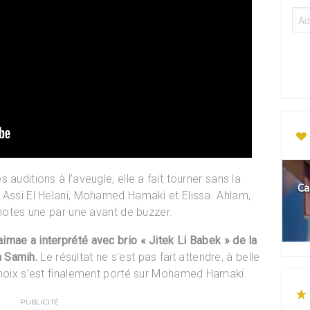
auditions à l’aveugle, elle a fait tourner sans la
Ca
 Assi El Helani, Mohamed Hamaki et Elissa. Ahlam,
 notes une par une avant de buzzer.
mae a interprété avec brio « Jitek Li Babek » de la
 Samih.
Le résultat ne s’est pas fait attendre, à belle
choix s’est finalement porté sur Mohamed Hamaki.
PUBLICITÉ