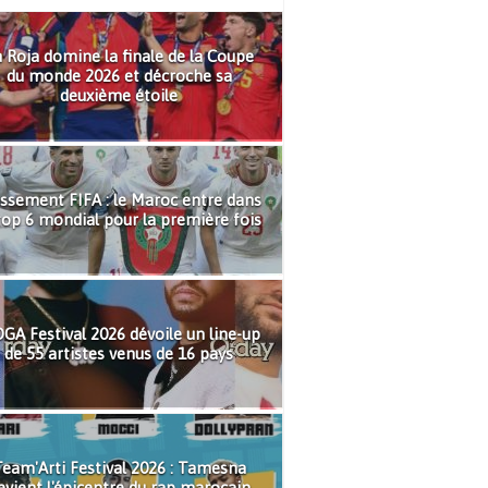
 Roja domine la finale de la Coupe
du monde 2026 et décroche sa
deuxième étoile
ssement FIFA : le Maroc entre dans
top 6 mondial pour la première fois
GA Festival 2026 dévoile un line-up
de 55 artistes venus de 16 pays
eam'Arti Festival 2026 : Tamesna
evient l'épicentre du rap marocain