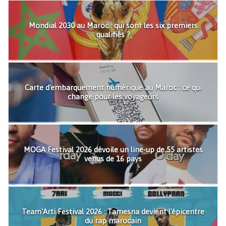
Mondial 2030 au Maroc : qui sont les six premiers
qualifiés ?
Carte d'embarquement numérique au Maroc : ce qui
change pour les voyageurs
MOGA Festival 2026 dévoile un line-up de 55 artistes
venus de 16 pays
Team'Arti Festival 2026 : Tamesna devient l'épicentre
du rap marocain