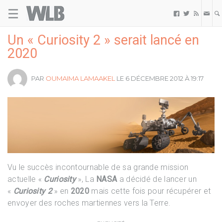
☰
Welovebuzz



Un « Curiosity 2 » serait lancé en
2020
PAR
OUMAIMA LAMAAKEL
LE 6 DÉCEMBRE 2012 À 19:17
Vu le succès incontournable de sa grande mission
actuelle «
Curiosity
», La
NASA
a décidé de lancer un
«
Curiosity 2
» en
2020
mais cette fois pour récupérer et
envoyer des roches martiennes vers la Terre.