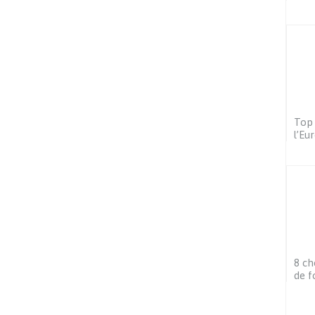
Top 
l’Eu
8 ch
de f