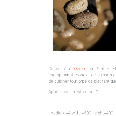
On est à à
Ozrem
, en Serbie. E
championnat mondial de cuisson de 
de cuisiner tout type de plat tant qu
Appétissant, n’est-ce pas?
[media id=4 width=600 height=400]