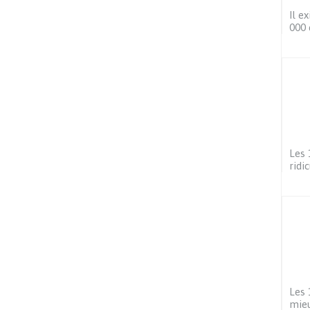
Il e
000 
Les 
ridi
Les
mieu