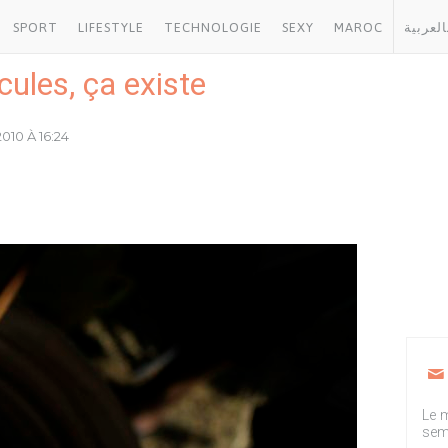
SPORT
LIFESTYLE
TECHNOLOGIE
SEXY
MAROC
العربية
cules, ça existe
010 À 16:24
Le m
sem