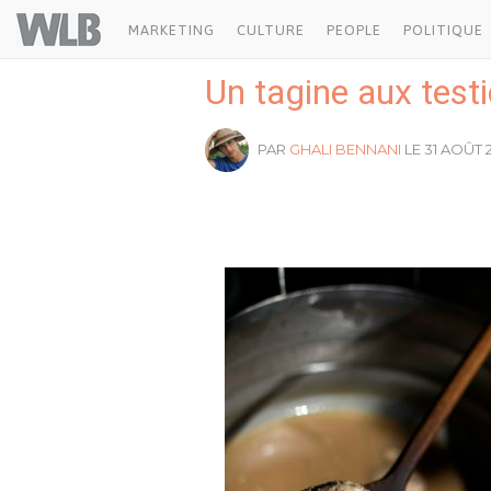
Welovebuzz
MARKETING
CULTURE
PEOPLE
POLITIQUE
Un tagine aux testi
PAR
GHALI BENNANI
LE 31 AOÛT 2