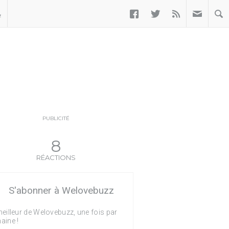



ب
PUBLICITÉ
8
RÉACTIONS
S'abonner à Welovebuzz
eilleur de Welovebuzz, une fois par
aine !