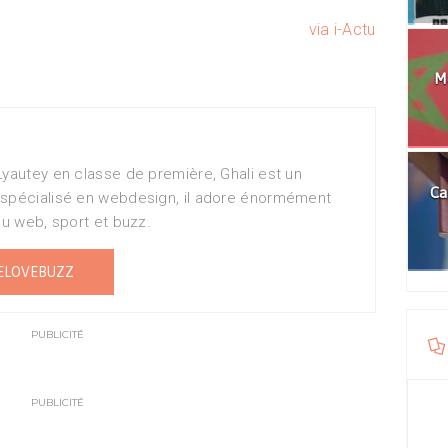
via i-Actu
Mo
Lyautey en classe de première, Ghali est un
Ca
 spécialisé en webdesign, il adore énormément
du web, sport et buzz.
ELOVEBUZZ
PUBLICITÉ
PUBLICITÉ