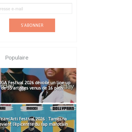
S'ABONNER
Populaire
GA Festival 2026 dévoile un line-up
de 55 artistes venus de 16 pays
eam'Arti Festival 2026 : Tamesna
evient l'épicentre du rap marocain