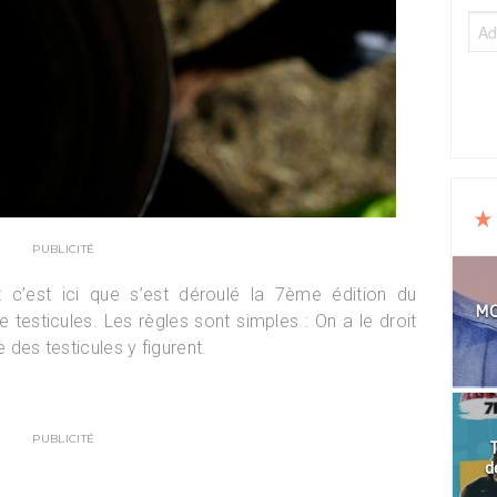
PUBLICITÉ
t c’est ici que s’est déroulé la 7ème édition du
MO
testicules. Les règles sont simples : On a le droit
e des testicules y figurent.
PUBLICITÉ
T
d