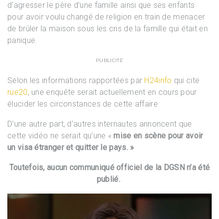
d’agresser le père d’une famille ainsi que ses enfants
pour avoir voulu changé de religion en train de menacer
de brûler la maison sous les cris de la famille qui était en
panique.
PUBLICITÉ
Selon les informations rapportées par
H24info
qui cite
rue20
, une enquête serait actuellement en cours pour
élucider les circonstances de cette affaire.
D’une autre part, d’autres internautes annoncent que
cette vidéo ne serait qu’une «
mise en scène pour avoir
un visa étranger et quitter le pays. »
Toutefois, aucun communiqué officiel de la DGSN n’a été
publié.