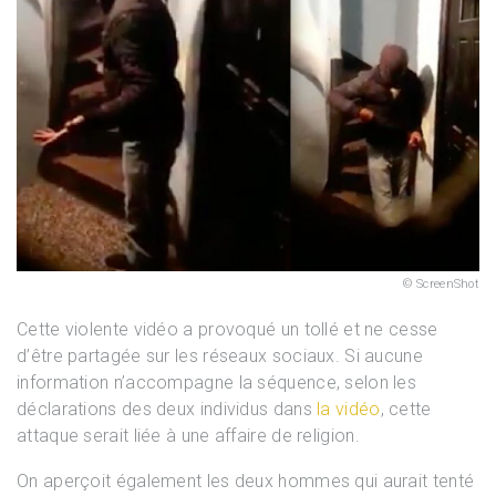
ScreenShot
Cette violente vidéo a provoqué un tollé et ne cesse
d’être partagée sur les réseaux sociaux. Si aucune
information n’accompagne la séquence, selon les
déclarations des deux individus dans
la vidéo
, cette
attaque serait liée à une affaire de religion.
On aperçoit également les deux hommes qui aurait tenté