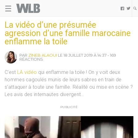
☰
Welovebuzz


La vidéo d’une présumée
agression d’une famille marocaine
enflamme la toile
PAR
ZINEB ALAOUI
LE 18 JUILLET 2019 À 14:37 - 169
RÉACTIONS
C’est
LA vidéo
qui enflamme la toile ! On y voit deux
hommes cagoulés munis de leurs sabres en train de
s’attaquer à toute une famille. Réalité ou mise en scène ?
Les avis des internautes divergent…
PUBLICITÉ