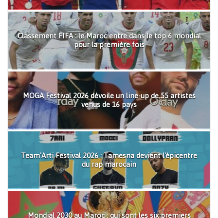
Classement FIFA : le Maroc entre dans le top 6 mondial
pour la première fois
MOGA Festival 2026 dévoile un line-up de 55 artistes
venus de 16 pays
Team'Arti Festival 2026 : Tamesna devient l'épicentre
du rap marocain
Mondial 2030 au Maroc : qui sont les six premiers