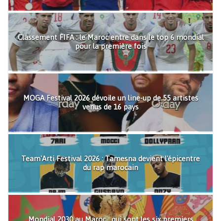
Classement FIFA : le Maroc entre dans le top 6 mondial
pour la première fois
MOGA Festival 2026 dévoile un line-up de 55 artistes
venus de 16 pays
Team'Arti Festival 2026 : Tamesna devient l'épicentre
du rap marocain
Mondial 2030 au Maroc : qui sont les six premiers