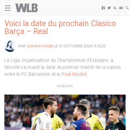
☰
Welovebuzz



Voici la date du prochain Clasico
Barça – Real
PAR
SARAH HASBI
LE 13 OCTOBRE 2020 À 15:22
La Liga, organisatrice du Championnat d’Espagne, a
dévoilé ce mardi la date du premier match de la saison
entre le FC Barcelone et le
Real Madrid
.
PUBLICITÉ