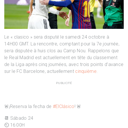
Le « clasico » sera disputé le samedi 24 octobre à
14H00 GMT. La rencontre, comptant pour la 7e journée,
sera disputée à huis clos au Camp Nou. Rappelons que
le Real Madrid est actuellement en tête du classement
de la Liga après cinq journées, avec trois points d’avance
sur le FC Barcelone, actuellement
cinquième
.
PUBLICITÉ
🚨¡Reserva la fecha de
#ElClásico
! 🚨
📆 Sábado 24
⏲️ 16:00H