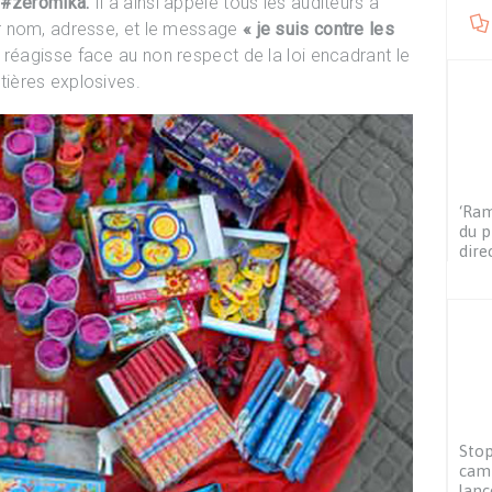
#zeromika.
Il a ainsi appelé tous les auditeurs à
r nom, adresse, et le message
« je suis contre les
réagisse face au non respect de la loi encadrant le
ières explosives.
‘Ram
du p
dire
Stop
camp
lanc