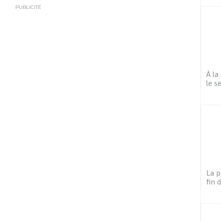
PUBLICITÉ
À la
le s
La p
fin 