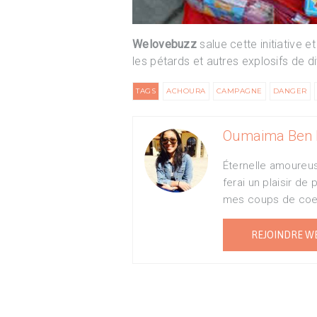
Welovebuzz
salue cette initiative 
les pétards et autres explosifs de d
TAGS
ACHOURA
CAMPAGNE
DANGER
Oumaima Ben 
Éternelle amoureus
ferai un plaisir d
mes coups de coeu
REJOINDRE W