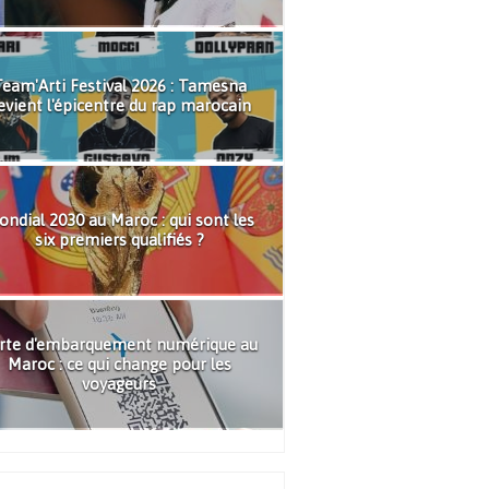
eam'Arti Festival 2026 : Tamesna
evient l'épicentre du rap marocain
ndial 2030 au Maroc : qui sont les
six premiers qualifiés ?
rte d'embarquement numérique au
Maroc : ce qui change pour les
voyageurs