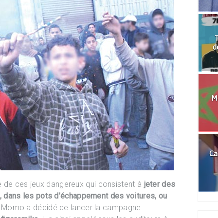
T
d
Mo
Ca
e de ces jeux dangereux qui consistent à
jeter des
dans les pots d’échappement des voitures, ou
, Momo a décidé de lancer la campagne