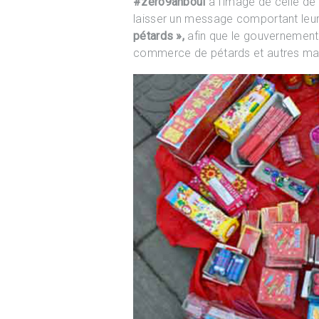
#zero9anboul
à l’image de celle de
laisser un message comportant leu
pétards »,
afin que le gouvernement 
commerce de pétards et autres mat