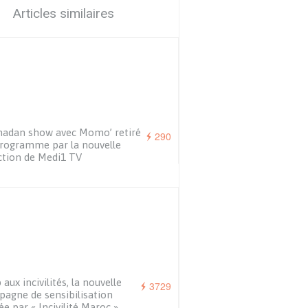
Articles similaires
adan show avec Momo’ retiré
290
rogramme par la nouvelle
ction de Medi1 TV
 aux incivilités, la nouvelle
3729
agne de sensibilisation
ée par « Incivilité Maroc »