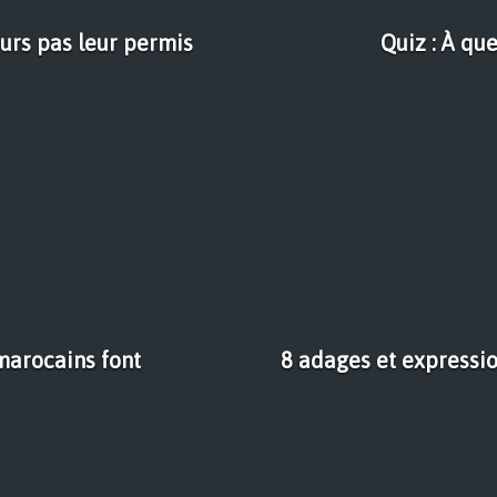
ours pas leur permis
Quiz : À qu
 marocains font
8 adages et expressi