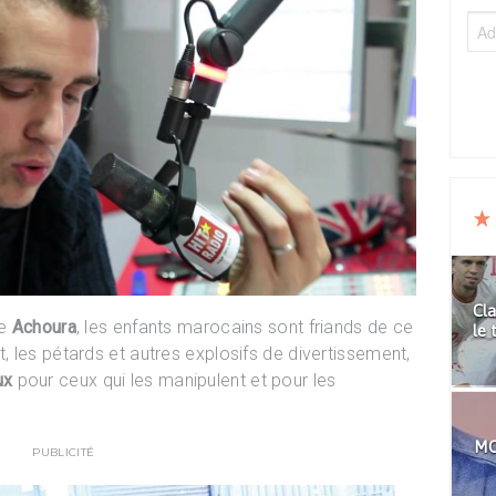
Cla
ue
Achoura
, les enfants marocains sont friands de ce
le 
 les pétards et autres explosifs de divertissement,
ux
pour ceux qui les manipulent et pour les
MO
PUBLICITÉ