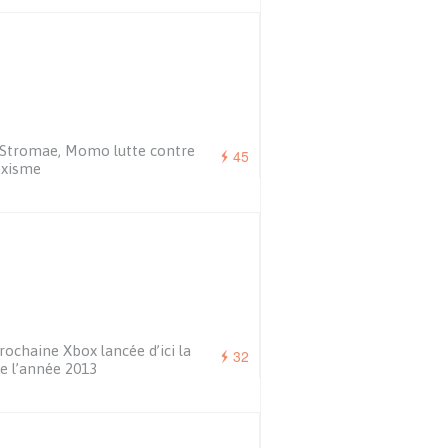
 Stromae, Momo lutte contre
45
exisme
rochaine Xbox lancée d’ici la
32
de l’année 2013