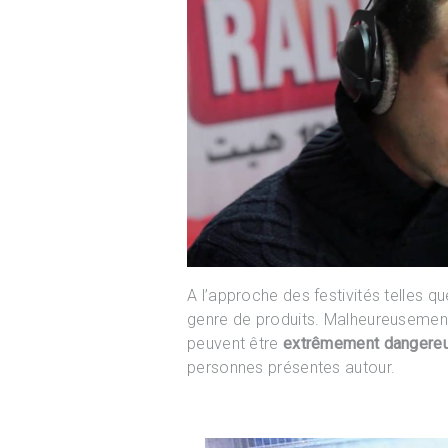
A l’approche des festivités telles q
genre de produits. Malheureusement,
peuvent être
extrêmement dangere
personnes présentes autour.