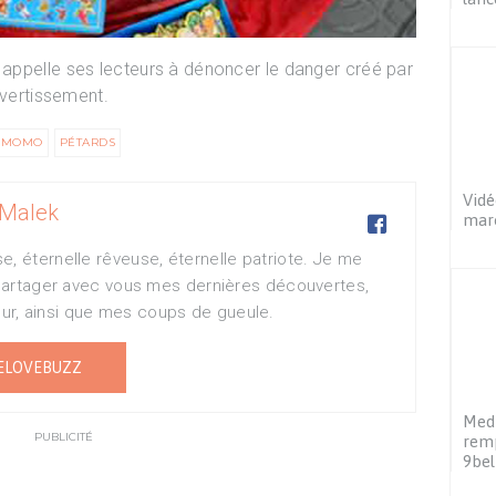
et appelle ses lecteurs à dénoncer le danger créé par
ivertissement.
MOMO
PÉTARDS
Vidé
Malek

mar
e, éternelle rêveuse, éternelle patriote. Je me
e partager avec vous mes dernières découvertes,
r, ainsi que mes coups de gueule.
ELOVEBUZZ
Medi
PUBLICITÉ
rem
9bel