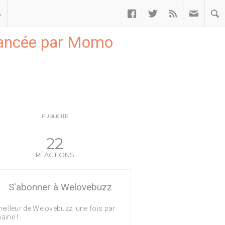



ب
 lancée par Momo
PUBLICITÉ
22
RÉACTIONS
S'abonner à Welovebuzz
eilleur de Welovebuzz, une fois par
aine !