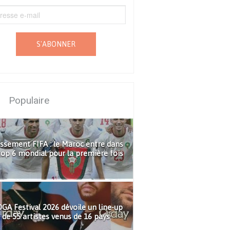
S'ABONNER
Populaire
ssement FIFA : le Maroc entre dans
top 6 mondial pour la première fois
GA Festival 2026 dévoile un line-up
de 55 artistes venus de 16 pays