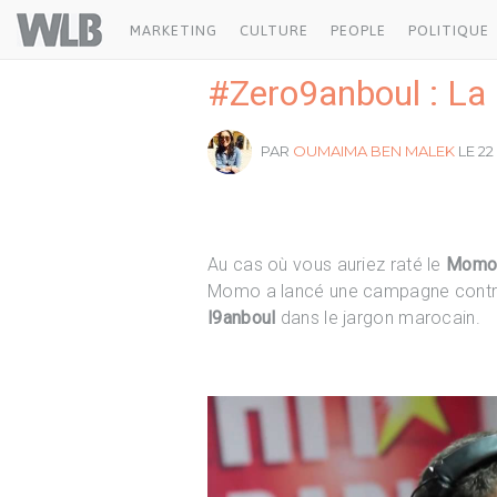
Welovebuzz
MARKETING
CULTURE
PEOPLE
POLITIQUE
#Zero9anboul : La
PAR
OUMAIMA BEN MALEK
LE 22
Au cas où vous auriez raté le
Momo 
Momo a lancé une campagne contr
l9anboul
dans le jargon marocain.