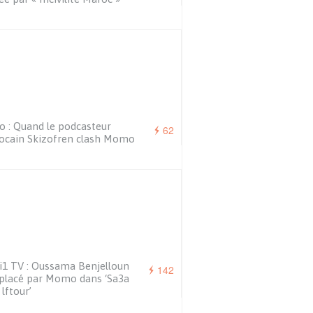
o : Quand le podcasteur
62
ocain Skizofren clash Momo
1 TV : Oussama Benjelloun
142
placé par Momo dans ‘Sa3a
 lftour’