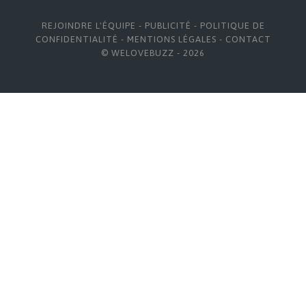
REJOINDRE L'ÉQUIPE
-
PUBLICITÉ
-
POLITIQUE DE
CONFIDENTIALITÉ
-
MENTIONS LÉGALES
-
CONTACT
© WELOVEBUZZ - 2026