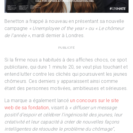
Benetton a frappé à nouveau en présentant sa nouvelle
campagne
«
Unemployee of the year
» ou « Le chômeur
de l’année »
, mardi dernier à Londres.
PUBLICITÉ
Si la firme nous a habitués à des affiches chocs, ce spot
publicitaire, qui dure 1 minute 20, se veut plus touchant et
entend lutter contre les clichés qui poursuivent les jeunes
chômeurs. Ces derniers y apparaissent ainsi comme
étant des personnes motivées, ambitieuses et sérieuses.
La marque a également lancé
un concours sur le site
web de sa fondation
, visant à
« diffuser un message
positif d’espoir et célébrer l’ingéniosité des jeunes, leur
créativité et leur capacité à créer de nouvelles façons
intelligentes de résoudre le problème du chômage”
,