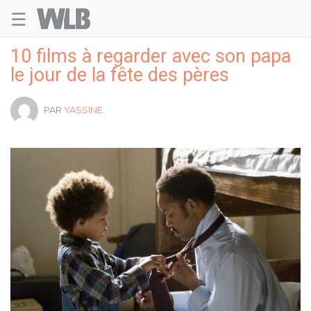
☰
Welovebuzz
10 films à regarder avec son papa
le jour de la fête des pères
PAR
YASSINE