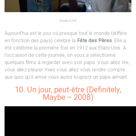
PUBLICITÉ
Aujourd’hui est le jour où presque tout le monde (diffère
en fonction des pays) célèbre la
Fête des Pères
. Elle a
été célébrée la première fois en 1912 aux Etats-Unis. A
l’occasion de cette journée, on vous a sélectionné
quelques films à regarder avec son papa. Vous allez rire,
vous allez pleurer mais vous allez vous rendre compte
que quoi qu’il arrive vous aurez toujours un papa aimant.
10. Un jour, peut-être (Definitely,
Maybe – 2008)