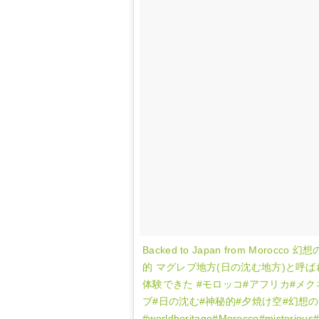
Backed to Japan from Mo
的 マグレブ地方(日の沈む地方)と呼
体験できた #モロッコ#アフリカ#メク
ブ#日の沈む#神秘的#夕焼け空#幻想
#worldheritage#Morocco#mist