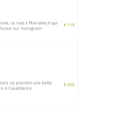
ine, ce riad à Marrakech qui
119
 fureur sur Instagram
pots où prendre une belle
200
o à Casablanca