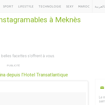
SPORT
LIFESTYLE
TECHNOLOGIE
SEXY
MAROC
العربية
 instagramables à Meknès
 belles facettes s’offrent à vous.
PUBLICITÉ
ina depuis l’Hotel Transatlantique
Le m
sem