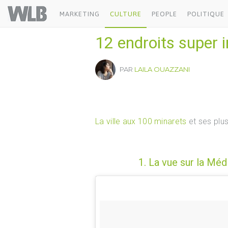
Welovebuzz
MARKETING
CULTURE
PEOPLE
POLITIQUE
12 endroits super
PAR
LAILA OUAZZANI
La ville
aux 100 minarets
et ses plus
1. La vue sur la Méd