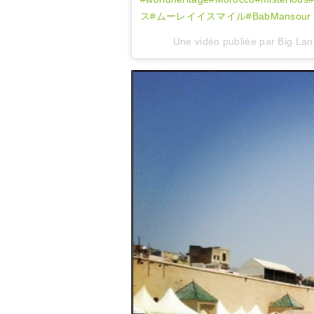
ス#ムーレイイスマイル#BabMansour
Une vidéo publiée par Big La