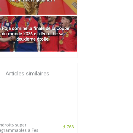
 Roja domine la finale de la Coupe
du monde 2026 et décroche sa
deuxième étoile
Articles similaires
ndroits super
763
agrammables à Fès