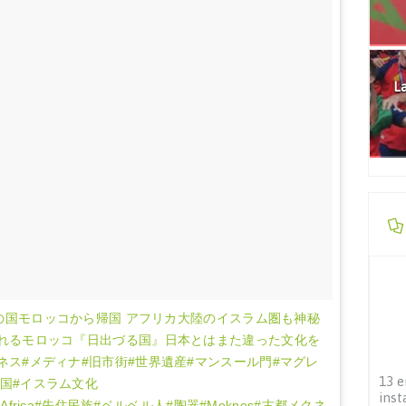
La
rocco 幻想の国モロッコから帰国 アフリカ大陸のイスラム圏も神秘
ばれるモロッコ『日出づる国』日本とはまた違った文化を
ネス#メディナ#旧市街#世界遺産#マンスール門#マグレ
13 e
の国#イスラム文化
inst
erious#Africa#先住民族#ベルベル人#陶器#Meknes#古都メクネ