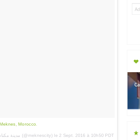
Ca
 Meknes, Morocco.
Une photo publiée par Meknes City مدينة مكناس (@meknescity) le
2 Sept. 2016 à 10h50 PDT