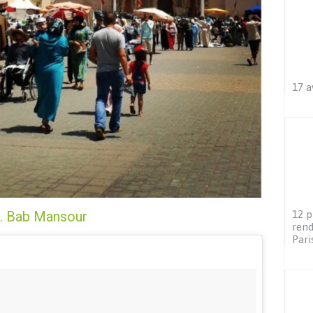
17 a
12 p
. Bab Mansour
rend
Pari