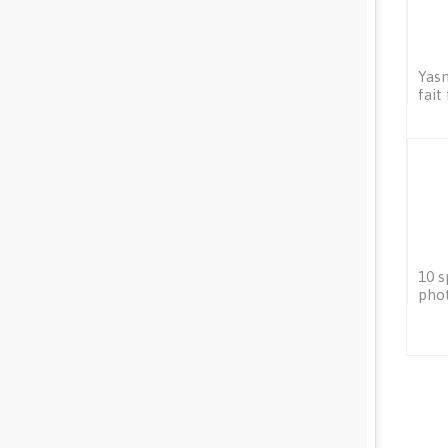
Yasm
fait
10 s
phot