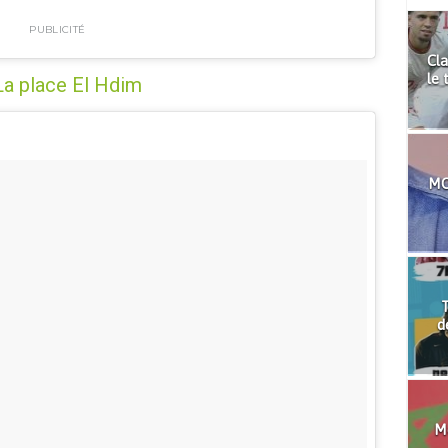
PUBLICITÉ
Cla
le 
La place El Hdim
MO
T
d
Mo