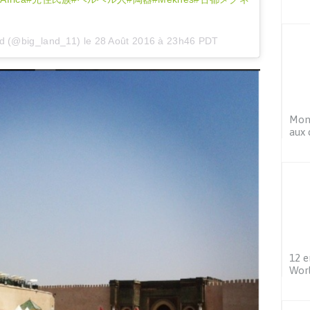
nd (@big_land_11) le
28 Août 2016 à 23h46 PDT
Mon 
aux 
12 e
Worl