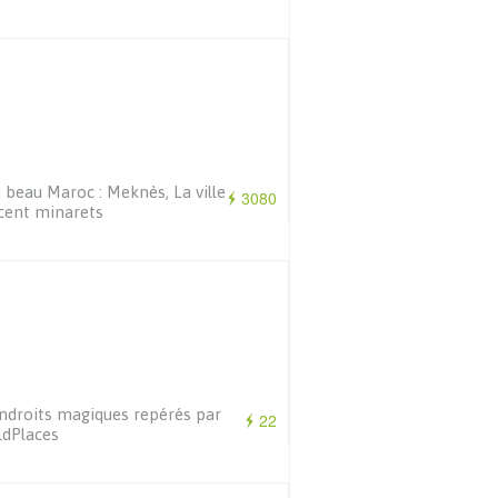
beau Maroc : Meknès, La ville
3080
cent minarets
ndroits magiques repérés par
22
dPlaces