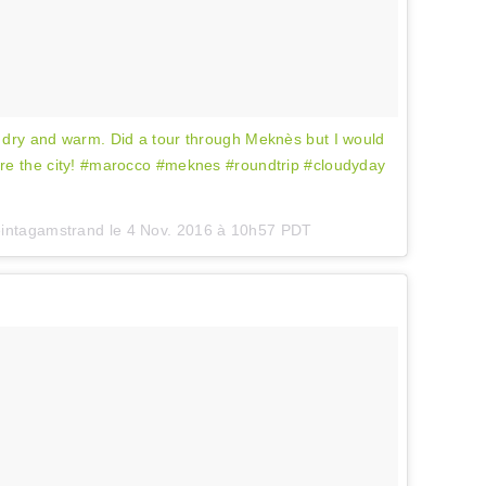
t dry and warm. Did a tour through Meknès but I would
ore the city! #marocco #meknes #roundtrip #cloudyday
eintagamstrand le
4 Nov. 2016 à 10h57 PDT