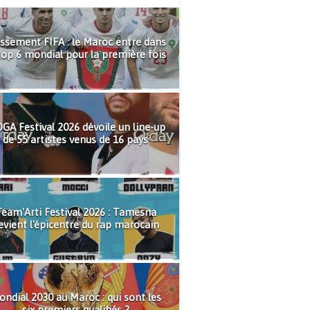
ssement FIFA : le Maroc entre dans
top 6 mondial pour la première fois
GA Festival 2026 dévoile un line-up
de 55 artistes venus de 16 pays
eam'Arti Festival 2026 : Tamesna
evient l'épicentre du rap marocain
ndial 2030 au Maroc : qui sont les
six premiers qualifiés ?