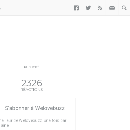



ب
PUBLICITÉ
2326
RÉACTIONS
S'abonner à Welovebuzz
eilleur de Welovebuzz, une fois par
aine !