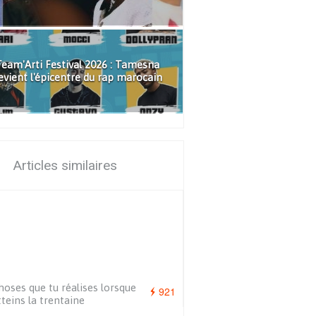
eam'Arti Festival 2026 : Tamesna
evient l'épicentre du rap marocain
Articles similaires
hoses que tu réalises lorsque
921
tteins la trentaine