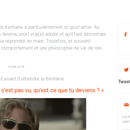
a trentaine a particulièrement un gout amer. Au
es devenu un(e) vrai(e) adulte et qu’il faut désormais
e reprendre en main. Toutefois, et souvent
comportement et une philosophie de vie de loin
PUBLICITÉ
 avant d’atteindre la trentaine.
Tweet
 s’est pas vu, qu’est ce que tu deviens ? »
Le m
sem