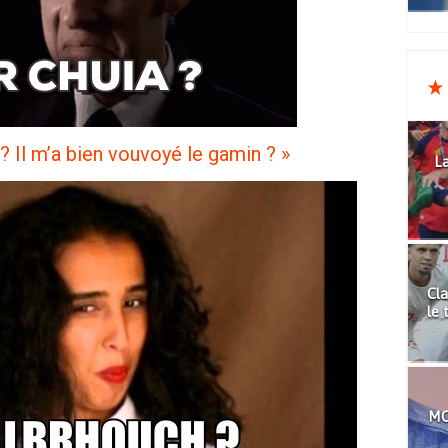
 ? Il m’a bien vouvoyé le gamin ? »
La
Cla
le 
MO