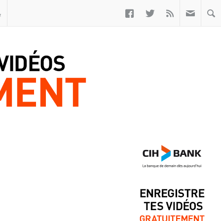



ب