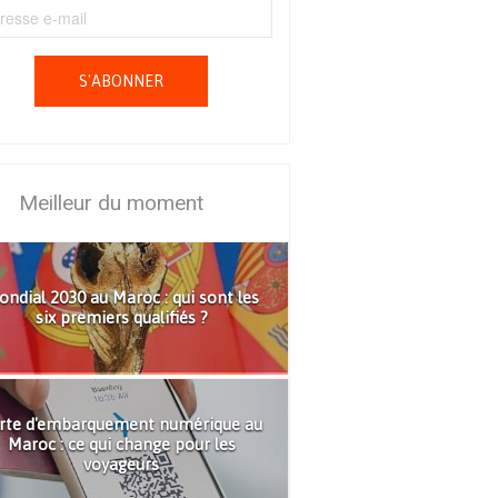
S'ABONNER
Meilleur du moment
ndial 2030 au Maroc : qui sont les
six premiers qualifiés ?
rte d'embarquement numérique au
Maroc : ce qui change pour les
voyageurs