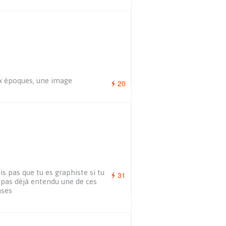
 époques, une image
20
is pas que tu es graphiste si tu
31
 pas déjà entendu une de ces
ases