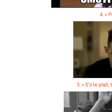
4. « P
5. « S’il te plaî