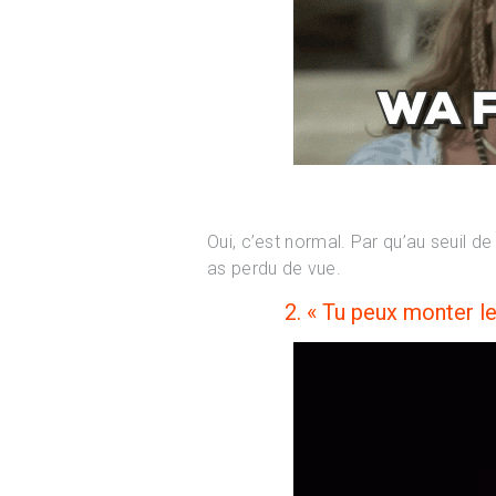
Oui, c’est normal. Par qu’au seuil de
as perdu de vue.
2. « Tu peux monter le