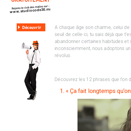
A chaque âge son charme, celui de l
seuil de celle-ci, tu sais déjà que t’
abandonner certaines habitudes et s
inconsciemment, nous adoptons un 
révolus.
Découvrez les 12 phrases que l’on dit
1. « Ça fait longtemps qu’on