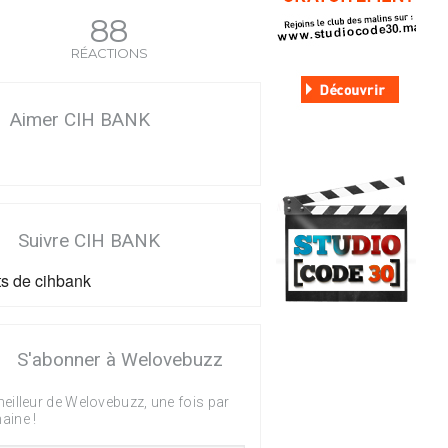
88
RÉACTIONS
Aimer CIH BANK
Suivre CIH BANK
s de cihbank
S'abonner à Welovebuzz
eilleur de Welovebuzz, une fois par
aine !