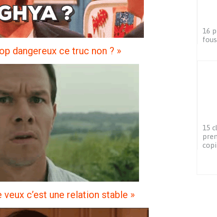
16 p
fous
trop dangereux ce truc non ? »
15 c
pren
copi
 veux c’est une relation stable »