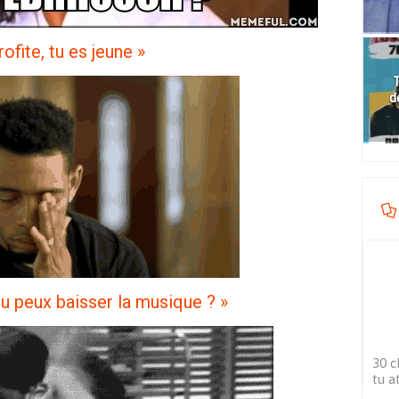
rofite, tu es jeune »
T
d
t, tu peux baisser la musique ? »
30 c
tu a