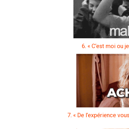
6. « C’est moi ou j
7. « De l’expérience vous