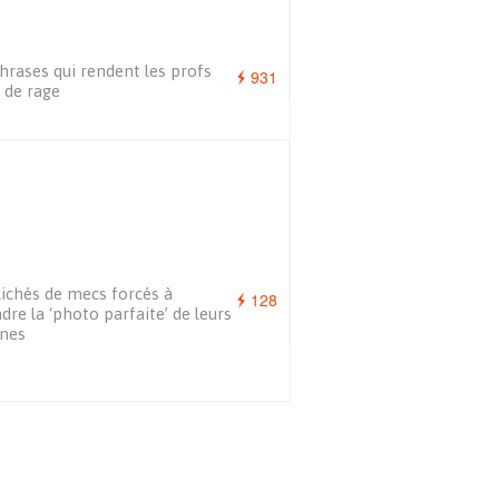
hrases qui rendent les profs
931
 de rage
lichés de mecs forcés à
128
dre la ‘photo parfaite’ de leurs
nes