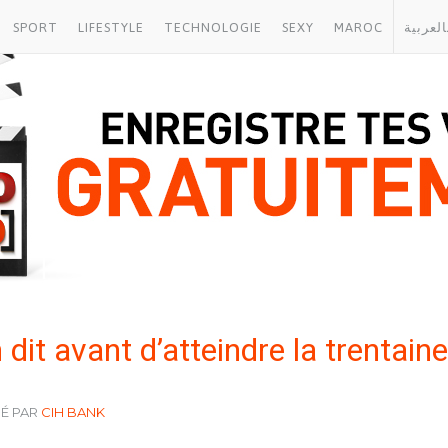
SPORT
LIFESTYLE
TECHNOLOGIE
SEXY
MAROC
العربية
 dit avant d’atteindre la trentaine
SÉ PAR
CIH BANK