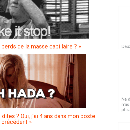
e perds de la masse capillaire ? »
Deux
Ne d
n’as
phr
 dites ? Oui, j’ai 4 ans dans mon poste
précédent »