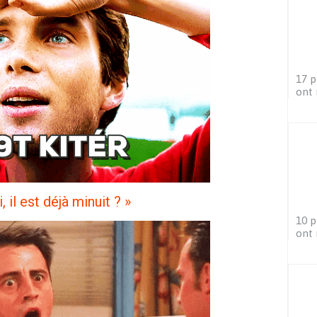
17 p
ont 
, il est déjà minuit ? »
10 p
ont 