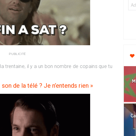
PUBLICITÉ
 la trentaine, il y a un bon nombre de copains que tu
Mo
 son de la télé ? Je n’entends rien »
Ca