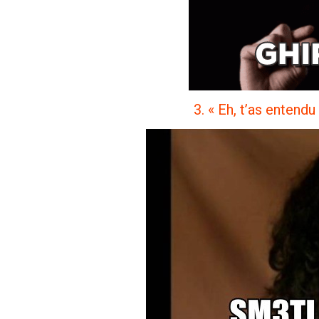
3. « Eh, t’as entendu