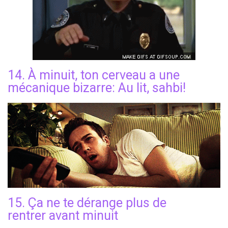
14. À minuit, ton cerveau a une
mécanique bizarre: Au lit, sahbi!
15. Ça ne te dérange plus de
rentrer avant minuit