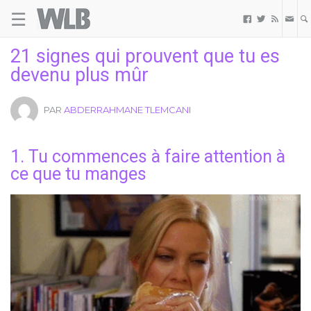
☰
Welovebuzz



21 signes qui prouvent que tu es
devenu plus mûr
PAR
ABDERRAHMANE TLEMCANI
1. Tu commences à faire attention à
ce que tu manges