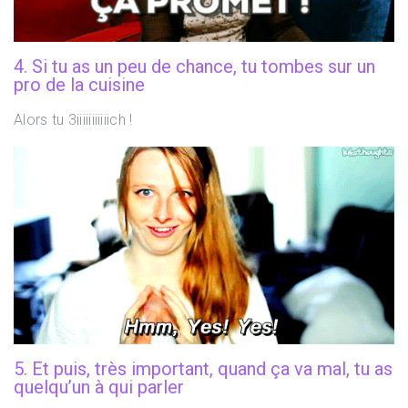
4. Si tu as un peu de chance, tu tombes sur un
pro de la cuisine
Alors tu 3iiiiiiiiiiich !
5. Et puis, très important, quand ça va mal, tu as
quelqu’un à qui parler